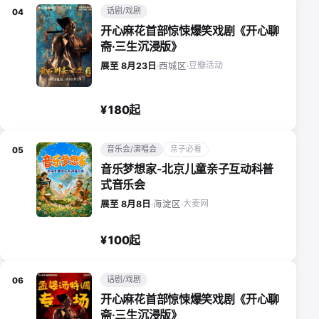
话剧/戏剧
04
开心麻花首部惊悚爆笑戏剧《开心聊
斋·三生沉浸版》
豆瓣活动
展至 8月23日
·
西城区
·
¥180起
音乐会/演唱会
亲子必看
05
音乐梦想家-北京儿童亲子互动科普
式音乐会
大麦网
展至 8月8日
·
海淀区
·
¥100起
话剧/戏剧
06
开心麻花首部惊悚爆笑戏剧《开心聊
斋·三生沉浸版》