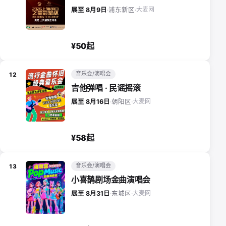
大麦网
展至 8月9日
·
浦东新区
·
¥50起
音乐会/演唱会
12
吉他弹唱 · 民谣摇滚
大麦网
展至 8月16日
·
朝阳区
·
¥58起
音乐会/演唱会
13
小喜鹊剧场金曲演唱会
大麦网
展至 8月31日
·
东城区
·