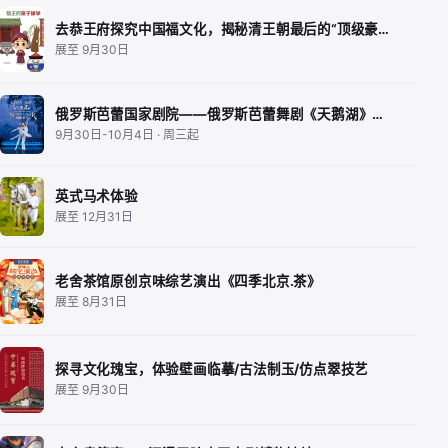
去恭王府探究中国福文化，揭秘清王朝最后的“顶级豪…
展至 9月30日
俄罗斯芭蕾国家剧院——俄罗斯芭蕾舞剧《天鹅湖》…
9月30日-10月4日 · 周三起
英式马术体验
展至 12月31日
老舍茶馆原创京味综艺演出《四季北京.茶》
展至 8月31日
探寻文化瑰宝，体验壁画临摹/古法制玉/仿点翠技艺
展至 9月30日