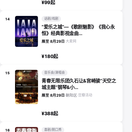
¥99起
话剧/戏剧
14
“爱乐之城”—《歌剧魅影》《我心永
恒》经典影视金曲…
大麦网
展至 8月29日
·
¥180起
音乐会/演唱会
15
青春无限乐团久石让&宫崎骏“天空之
城主题”钢琴&小…
豆瓣活动
展至 8月29日
·
朝阳区
·
¥388起
喜剧/脱口秀
16