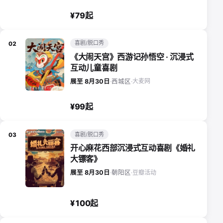
¥79起
喜剧/脱口秀
02
《大闹天宫》西游记孙悟空 · 沉浸式
互动儿童喜剧
大麦网
展至 8月30日
·
西城区
·
¥99起
喜剧/脱口秀
03
开心麻花西部沉浸式互动喜剧《婚礼
大镖客》
豆瓣活动
展至 8月30日
·
朝阳区
·
¥100起