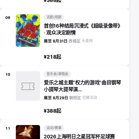
话剧/戏剧
09
首创16种结局沉浸式《超级录像带》
· 观众决定剧情
大麦网
展至 8月31日
·
西城区
·
¥218起
音乐会/演唱会
10
爱乐之城主题“权力的游戏”曲目钢琴
小提琴大提琴演…
豆瓣活动
展至 8月29日
·
朝阳区
·
¥388起
运动/赛事
11
2026上海明日之星冠军杯足球赛