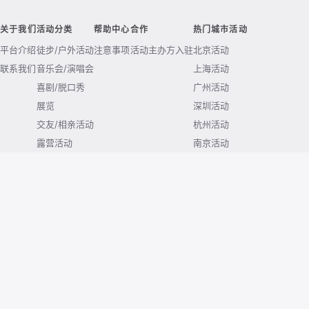
关于我们
活动分类
帮助中心
合作
热门城市活动
平台介绍
徒步/户外活动
注意事项
活动主办方入驻
北京活动
联系我们
音乐会/演唱会
上海活动
喜剧/脱口秀
广州活动
展览
深圳活动
交友/相亲活动
杭州活动
露营活动
南京活动
成都活动
武汉活动
西安活动
重庆活动
© 2026 huodong.com. All rights reserved.
京ICP备2020038771号-4