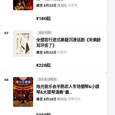
大麦网
展至 8月23日
·
西城区
·
¥180起
话剧/戏剧
07
全感官行进式悬疑沉浸话剧《宋美龄
耳环丢了》
大麦网
展至 8月23日
·
¥228起
音乐会/演唱会
08
烛光音乐会半熟恋人专场钢琴&小提
琴&大提琴演奏“最…
豆瓣活动
展至 8月29日
·
朝阳区
·
¥388起