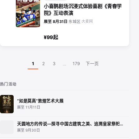
小喜鹊剧场沉浸式体验喜剧《青春学
院》互动表演
大麦网
展至 8月31日
·
东城区
·
¥99起
1
2
3
179
下一页
…
热门活动
“如是莫高”敦煌艺术大展
展至 11月11日
天圆地方的传说—探寻中国古建筑之美、追溯皇家祭祀…
展至 9月30日