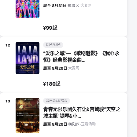
大麦网
展至 8月31日
·
东城区
·
¥99起
话剧/戏剧
12
“爱乐之城”—《歌剧魅影》《我心永
恒》经典影视金曲…
大麦网
展至 8月29日
·
¥180起
音乐会/演唱会
13
青春无限乐团久石让&宫崎骏“天空之
城主题”钢琴&小…
豆瓣活动
展至 8月29日
·
朝阳区
·