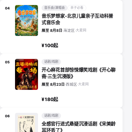
音乐会/演唱会
亲子必看
04
音乐梦想家-北京儿童亲子互动科普
式音乐会
大麦网
展至 8月8日
·
海淀区
·
¥100起
话剧/戏剧
05
开心麻花首部惊悚爆笑戏剧《开心聊
斋·三生沉浸版》
大麦网
展至 8月23日
·
西城区
·
¥180起
话剧/戏剧
06
全感官行进式悬疑沉浸话剧《宋美龄
耳环丢了》