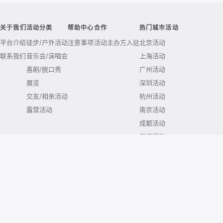
关于我们
活动分类
帮助中心
合作
热门城市活动
平台介绍
徒步/户外活动
注意事项
活动主办方入驻
北京活动
联系我们
音乐会/演唱会
上海活动
喜剧/脱口秀
广州活动
展览
深圳活动
交友/相亲活动
杭州活动
露营活动
南京活动
成都活动
武汉活动
西安活动
重庆活动
© 2026 huodong.com. All rights reserved.
京ICP备2020038771号-4