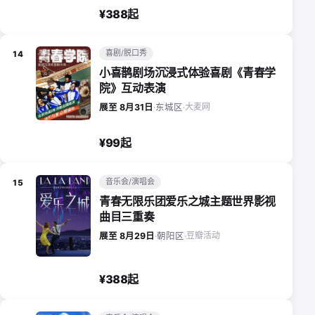
¥388起
喜剧/脱口秀
14
小喜鹊剧场沉浸式体验喜剧《青春学
院》互动表演
大麦网
展至 8月31日
·
东城区
·
¥99起
音乐会/演唱会
15
青春无限乐团爱乐之城主题世界影视
曲目三重奏
豆瓣活动
展至 8月29日
·
朝阳区
·
¥388起