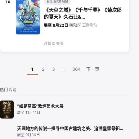
音乐会/演唱会
16
《天空之城》《千与千寻》《菊次郎
的夏天》久石让&…
豆瓣活动
展至 8月22日
·
朝阳区
·
详情页查看
1
2
3
364
下一页
…
热门活动
“如是莫高”敦煌艺术大展
展至 11月11日
天圆地方的传说—探寻中国古建筑之美、追溯皇家祭祀…
展至 9月30日