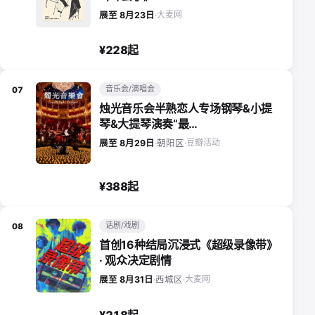
大麦网
展至 8月23日
·
¥228起
音乐会/演唱会
07
烛光音乐会半熟恋人专场钢琴&小提
琴&大提琴演奏“最…
豆瓣活动
展至 8月29日
·
朝阳区
·
¥388起
话剧/戏剧
08
首创16种结局沉浸式《超级录像带》
· 观众决定剧情
大麦网
展至 8月31日
·
西城区
·
¥218起