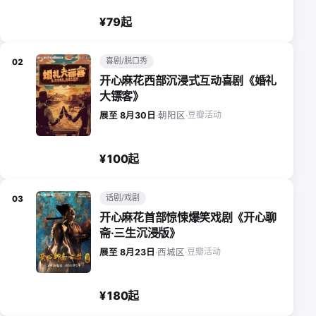
¥79起
喜剧/脱口秀
02
开心麻花西部沉浸式互动喜剧《婚礼
大镖客》
豆瓣活动
展至 8月30日
·
朝阳区
·
¥100起
话剧/戏剧
03
开心麻花首部惊悚爆笑戏剧《开心聊
斋·三生沉浸版》
豆瓣活动
展至 8月23日
·
西城区
·
¥180起