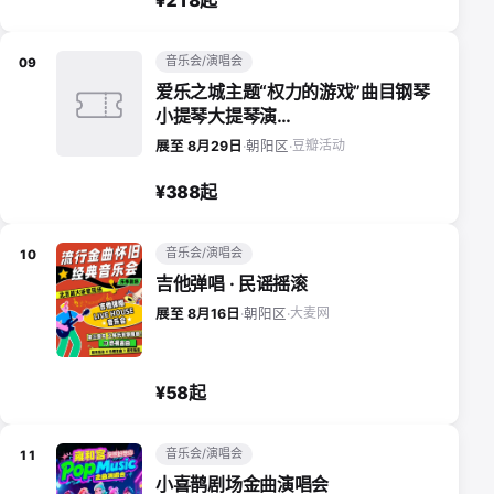
音乐会/演唱会
09
爱乐之城主题“权力的游戏”曲目钢琴
小提琴大提琴演…
豆瓣活动
展至 8月29日
·
朝阳区
·
¥388起
音乐会/演唱会
10
吉他弹唱 · 民谣摇滚
大麦网
展至 8月16日
·
朝阳区
·
¥58起
音乐会/演唱会
11
小喜鹊剧场金曲演唱会