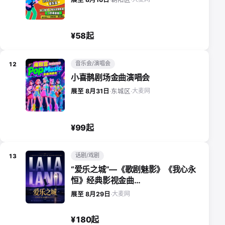
¥58起
音乐会/演唱会
12
小喜鹊剧场金曲演唱会
大麦网
展至 8月31日
·
东城区
·
¥99起
话剧/戏剧
13
“爱乐之城”—《歌剧魅影》《我心永
恒》经典影视金曲…
大麦网
展至 8月29日
·
¥180起