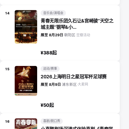
音乐会/演唱会
14
青春无限乐团久石让&宫崎骏“天空之
城主题”钢琴&小…
豆瓣活动
展至 8月29日
·
朝阳区
·
¥388起
运动/赛事
15
2026上海明日之星冠军杯足球赛
大麦网
展至 8月9日
·
浦东新区
·
¥50起
喜剧/脱口秀
16
小喜鹊剧场沉浸式体验喜剧《青春学