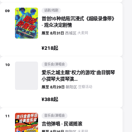
话剧/戏剧
09
首创16种结局沉浸式《超级录像带》
· 观众决定剧情
大麦网
展至 8月31日
·
西城区
·
¥218起
音乐会/演唱会
10
爱乐之城主题“权力的游戏”曲目钢琴
小提琴大提琴演…
豆瓣活动
展至 8月29日
·
朝阳区
·
¥388起
音乐会/演唱会
11
吉他弹唱 · 民谣摇滚
大麦网
展至 8月16日
·
朝阳区
·