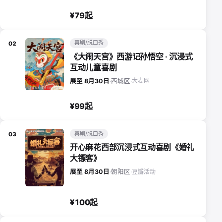
¥79起
喜剧/脱口秀
02
《大闹天宫》西游记孙悟空 · 沉浸式
互动儿童喜剧
大麦网
展至 8月30日
·
西城区
·
¥99起
喜剧/脱口秀
03
开心麻花西部沉浸式互动喜剧《婚礼
大镖客》
豆瓣活动
展至 8月30日
·
朝阳区
·
¥100起