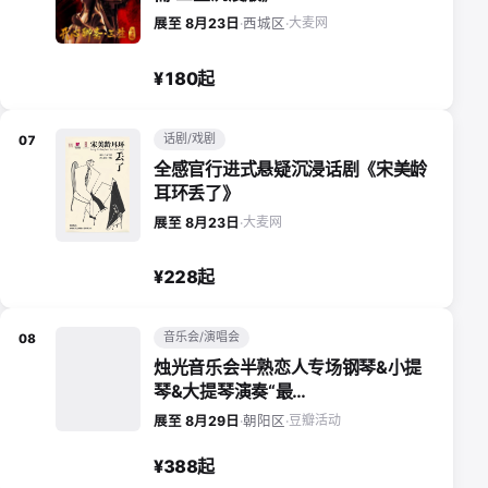
大麦网
展至 8月23日
·
西城区
·
¥180起
话剧/戏剧
07
全感官行进式悬疑沉浸话剧《宋美龄
耳环丢了》
大麦网
展至 8月23日
·
¥228起
音乐会/演唱会
08
烛光音乐会半熟恋人专场钢琴&小提
琴&大提琴演奏“最…
豆瓣活动
展至 8月29日
·
朝阳区
·
¥388起