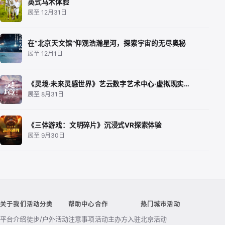
英式马术体验
展至 12月31日
在“北京天文馆”仰观浩瀚星河，探索宇宙的无尽奥秘
展至 12月1日
《灵境·未来灵感世界》艺云数字艺术中心·虚拟现实…
展至 8月31日
《三体游戏：文明碎片》沉浸式VR探索体验
展至 9月30日
关于我们
活动分类
帮助中心
合作
热门城市活动
平台介绍
徒步/户外活动
注意事项
活动主办方入驻
北京活动