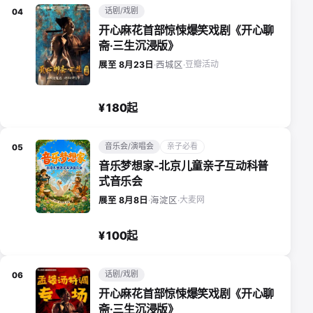
话剧/戏剧
04
开心麻花首部惊悚爆笑戏剧《开心聊
斋·三生沉浸版》
豆瓣活动
展至 8月23日
·
西城区
·
¥180起
音乐会/演唱会
亲子必看
05
音乐梦想家-北京儿童亲子互动科普
式音乐会
大麦网
展至 8月8日
·
海淀区
·
¥100起
话剧/戏剧
06
开心麻花首部惊悚爆笑戏剧《开心聊
斋·三生沉浸版》