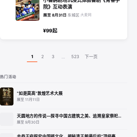
院》互动表演
大麦网
展至 8月31日
·
东城区
·
¥99起
1
2
3
523
下一页
…
热门活动
“如是莫高”敦煌艺术大展
展至 11月11日
天圆地方的传说—探寻中国古建筑之美、追溯皇家祭祀…
展至 9月30日
去恭王府探究中国福文化，揭秘清王朝最后的“顶级豪…