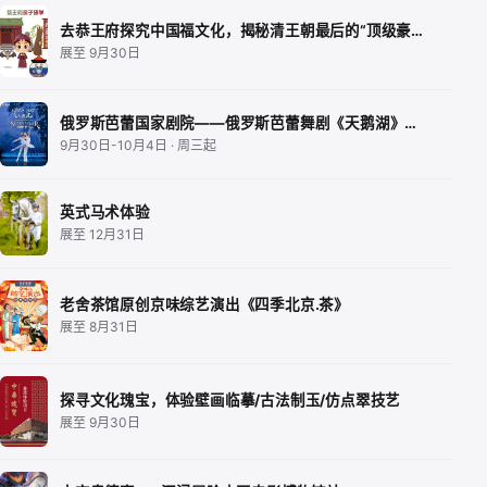
去恭王府探究中国福文化，揭秘清王朝最后的“顶级豪…
展至 9月30日
俄罗斯芭蕾国家剧院——俄罗斯芭蕾舞剧《天鹅湖》…
9月30日-10月4日 · 周三起
英式马术体验
展至 12月31日
老舍茶馆原创京味综艺演出《四季北京.茶》
展至 8月31日
探寻文化瑰宝，体验壁画临摹/古法制玉/仿点翠技艺
展至 9月30日