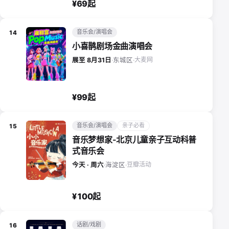
¥69起
音乐会/演唱会
14
小喜鹊剧场金曲演唱会
大麦网
展至 8月31日
·
东城区
·
¥99起
音乐会/演唱会
亲子必看
15
音乐梦想家-北京儿童亲子互动科普
式音乐会
豆瓣活动
今天 · 周六
·
海淀区
·
¥100起
话剧/戏剧
16