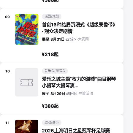
话剧/戏剧
09
首创16种结局沉浸式《超级录像带》
· 观众决定剧情
大麦网
展至 8月31日
·
西城区
·
¥218起
音乐会/演唱会
10
爱乐之城主题“权力的游戏”曲目钢琴
小提琴大提琴演…
豆瓣活动
展至 8月29日
·
朝阳区
·
¥388起
运动/赛事
11
2026上海明日之星冠军杯足球赛