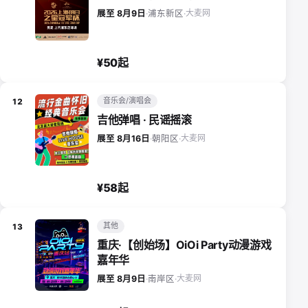
大麦网
展至 8月9日
·
浦东新区
·
¥50起
音乐会/演唱会
12
吉他弹唱 · 民谣摇滚
大麦网
展至 8月16日
·
朝阳区
·
¥58起
其他
13
重庆·【创始场】OiOi Party动漫游戏
嘉年华
大麦网
展至 8月9日
·
南岸区
·