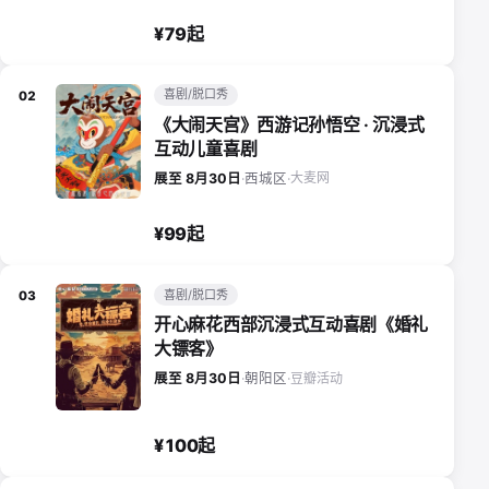
¥79起
喜剧/脱口秀
02
《大闹天宫》西游记孙悟空 · 沉浸式
互动儿童喜剧
大麦网
展至 8月30日
·
西城区
·
¥99起
喜剧/脱口秀
03
开心麻花西部沉浸式互动喜剧《婚礼
大镖客》
豆瓣活动
展至 8月30日
·
朝阳区
·
¥100起