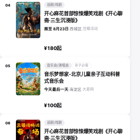
话剧/戏剧
04
开心麻花首部惊悚爆笑戏剧《开心聊
斋·三生沉浸版》
豆瓣活动
展至 8月23日
·
西城区
·
¥180起
音乐会/演唱会
亲子必看
05
音乐梦想家-北京儿童亲子互动科普
式音乐会
大麦网
今天最后一天
·
海淀区
·
¥100起
话剧/戏剧
06
开心麻花首部惊悚爆笑戏剧《开心聊
斋·三生沉浸版》