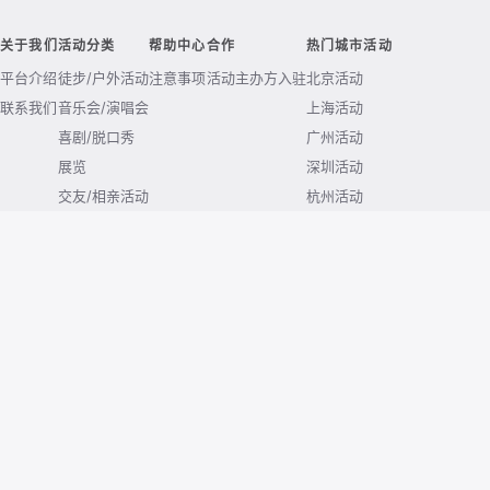
关于我们
活动分类
帮助中心
合作
热门城市活动
平台介绍
徒步/户外活动
注意事项
活动主办方入驻
北京活动
联系我们
音乐会/演唱会
上海活动
喜剧/脱口秀
广州活动
展览
深圳活动
交友/相亲活动
杭州活动
露营活动
南京活动
成都活动
武汉活动
西安活动
重庆活动
© 2026 huodong.com. All rights reserved.
京ICP备2020038771号-4