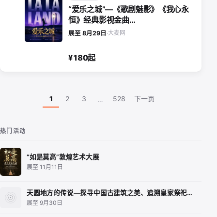
“爱乐之城”—《歌剧魅影》《我心永
恒》经典影视金曲…
大麦网
展至 8月29日
·
¥180起
1
2
3
528
下一页
…
热门活动
“如是莫高”敦煌艺术大展
展至 11月11日
天圆地方的传说—探寻中国古建筑之美、追溯皇家祭祀…
展至 9月30日