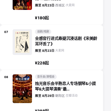
大麦网
展至 8月23日
·
西城区
·
¥180起
话剧/戏剧
07
全感官行进式悬疑沉浸话剧《宋美龄
耳环丢了》
大麦网
展至 8月23日
·
¥228起
音乐会/演唱会
08
烛光音乐会半熟恋人专场钢琴&小提
琴&大提琴演奏“最…
豆瓣活动
展至 8月29日
·
朝阳区
·
¥388起