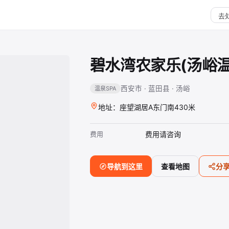
碧水湾农家乐(汤峪
西安市 · 蓝田县 · 汤峪
温泉SPA
地址：座望湖居A东门南430米
费用
费用请咨询
导航到这里
查看地图
分