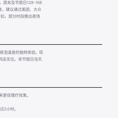
周末及节假日128-168
准，建议通过美团、大众
折扣，部分时段推出夜场
享受夜泡温泉的独特体验。旺
到店无位。非节假日当天
带来更佳理疗效果。
超过2小时。