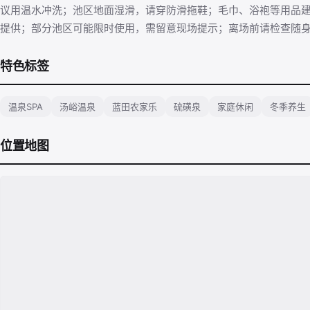
议用温水冲洗；池区地面湿滑，请穿防滑拖鞋；毛巾、浴袍等用品
提供；部分池区可能限时使用，需留意现场提示；离场前请检查随
特色标签
温泉SPA
汤峪温泉
蓝田农家乐
硫磺泉
家庭休闲
冬季养生
位置地图