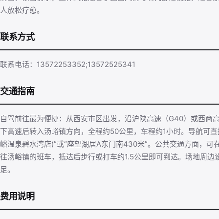
人放松疗愈。
联系方式
联系电话：13572253352;13572525341
交通指南
自驾前往最为便捷：从西安市区出发，沿沪陕高速（G40）或西商
下高速后转入汤峪镇方向，全程约50公里，车程约1小时。导航可直
峪温泉碧水湾店)”或“座望湖居A东门南430米”。公共交通方面，
往汤峪镇的班车，抵达后步行或打车约1.5公里即可到达。场地周边
足。
费用说明