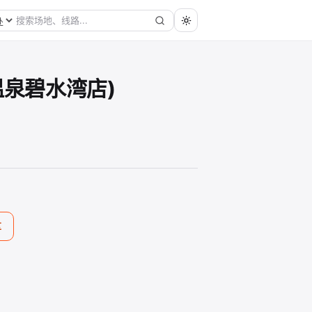
温泉碧水湾店)
享