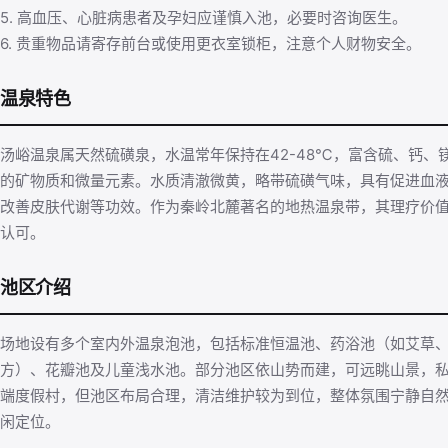
5. 高血压、心脏病患者及孕妇应谨慎入池，必要时咨询医生。
6. 贵重物品请寄存前台或使用更衣室锁柜，注意个人财物安全。
温泉特色
汤峪温泉属天然硫磺泉，水温常年保持在42-48℃，富含硫、钙、
的矿物质和微量元素。水质清澈微黄，略带硫磺气味，具有促进血
改善皮肤代谢等功效。作为秦岭北麓著名的地热温泉带，其理疗价
认可。
池区介绍
场地设有多个室内外温泉泡池，包括标准恒温池、药浴池（如艾草
方）、花瓣池及儿童浅水池。部分池区依山势而建，可远眺山景，
端度假村，但池区布局合理，清洁维护较为到位，整体氛围宁静自
闲定位。