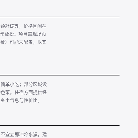
肩颈舒缓等，价格区间在
合日常放松。项目需现场预
裹敷）可能未配备，以实
和简单小吃；部分区域设
特色菜。住宿方面提供经
重乡土气息与性价比。
后不宜立即冲冷水澡，建