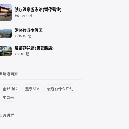
铁疗温泉游泳馆(暂停营业)
费用请咨询
汤峪旅游度假区
¥119.00起
锦都游泳馆(唐延路店)
¥51.00起
继续逛西安
全部场馆
温泉SPA
最近有什么活动
本周末
扫码进群