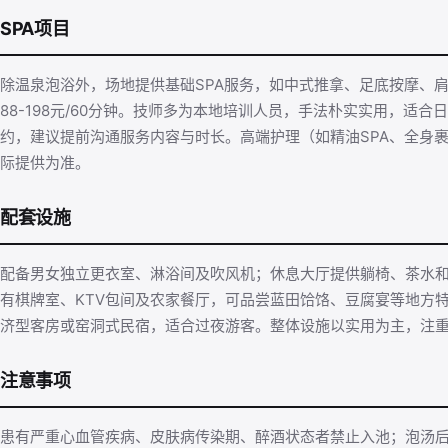
SPA项目
除温泉泡浴外，场地提供基础SPA服务，如中式推拿、足底按摩、
88-198元/60分钟。技师多为本地培训人员，手法朴实实用，适
约，建议提前沟通服务内容与时长。高端护理（如精油SPA、全身
际提供为准。
配套设施
配备男女独立更衣室、淋浴间及吹风机；休息大厅提供躺椅、茶水
有棋牌室、KTV包间及农家餐厅，可品尝蓝田饸饹、豆腐宴等地方
济型客房或窑洞式民宿，适合过夜游客。整体设施以实用为主，注
注意事项
患有严重心血管疾病、皮肤病传染期、醉酒状态者禁止入池；泡汤