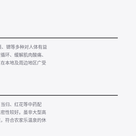
镁、锶等多种对人体有益
液循环、缓解肌肉酸痛、
值在本地及周边地区广受
、当归、红花等中药配
私密性较好。虽非大型高
然，符合农家乐温泉的休