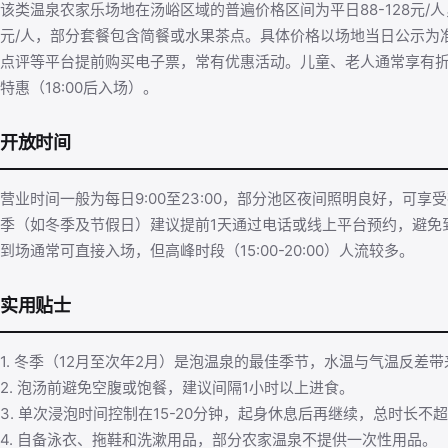
该类温泉农家乐场地在汤峪区域的普遍价格区间为平日88-128元/人，
元/人，部分套餐包含简餐或水果茶点。具体价格以场地当日公示为
点评等平台提前购买电子票，常有优惠活动。儿童、老人通常享有
特惠（18:00后入场）。
开放时间
营业时间一般为每日9:00至23:00，部分池区夜间照明良好，可
季（如冬季及节假日）建议提前1天通过电话或线上平台预约，避免
到场通常可直接入场，但高峰时段（15:00-20:00）人流较多。
实用贴士
1. 冬季（12月至次年2月）是泡温泉的最佳季节，水温与气温反差
2. 泡汤前避免空腹或饱餐，建议间隔1小时以上进食。
3. 单次浸泡时间控制在15-20分钟，起身休息后再继续，总时长不
4. 自备泳衣、拖鞋和洗漱用品，部分农家温泉不提供一次性用品。