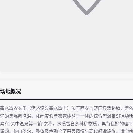
场地概况
碧水湾农家乐（汤峪温泉碧水湾店）位于西安市蓝田县汤峪镇，是
造的集温泉泡浴、休闲度假与农家体验于一体的综合型温泉SPA场
素有“关中温泉第一镇”之称，水质富含多种矿物质，具有良好的理
清幽，依山傍水，整体风格融合了田园风情与现代舒适设施，适合