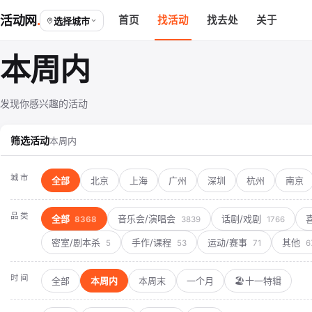
活动网
首页
找活动
找去处
关于
选择城市
本周内
发现你感兴趣的活动
筛选活动
本周内
城市
全部
北京
上海
广州
深圳
杭州
南京
品类
全部
音乐会/演唱会
话剧/戏剧
8368
3839
1766
密室/剧本杀
手作/课程
运动/赛事
其他
5
53
71
6
时间
全部
本周内
本周末
一个月
🏖️十一特辑