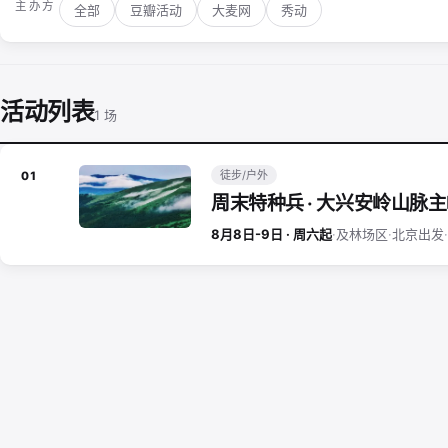
主办方
全部
豆瓣活动
大麦网
秀动
活动列表
1 场
徒步/户外
01
周末特种兵 · 大兴安岭山脉
8月8日-9日 · 周六起
·
及林场区
·
北京出发
·