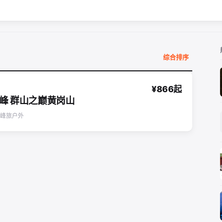
综合排序
¥866起
主峰 群山之巅黄岗山
峰旅户外