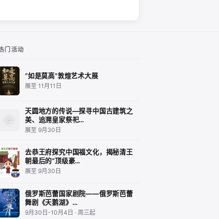
热门活动
“如是莫高”敦煌艺术大展
展至 11月11日
天圆地方的传说—探寻中国古建筑之
美、追溯皇家祭祀…
展至 9月30日
去恭王府探究中国福文化，揭秘清王
朝最后的“顶级豪…
展至 9月30日
俄罗斯芭蕾国家剧院——俄罗斯芭蕾
舞剧《天鹅湖》…
9月30日-10月4日 · 周三起