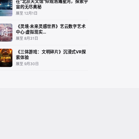
在“北京天文馆”仰观浩瀚星河，探索宇
宙的无尽奥秘
展至 12月1日
《灵境·未来灵感世界》艺云数字艺术
中心·虚拟现实…
展至 8月31日
《三体游戏：文明碎片》沉浸式VR探
索体验
展至 9月30日