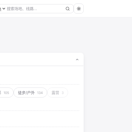
影
徒步/户外
露营
105
134
3