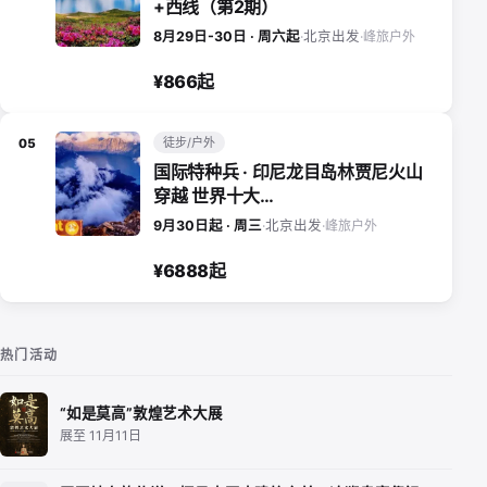
+西线（第2期）
峰旅户外
8月29日-30日 · 周六起
·
北京出发
·
¥866起
徒步/户外
05
国际特种兵 · 印尼龙目岛林贾尼火山
穿越 世界十大…
峰旅户外
9月30日起 · 周三
·
北京出发
·
¥6888起
热门活动
“如是莫高”敦煌艺术大展
展至 11月11日