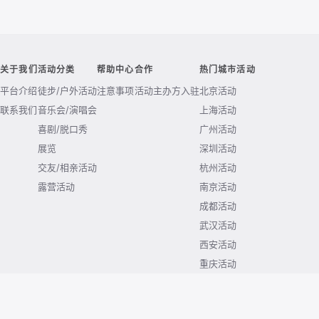
关于我们
活动分类
帮助中心
合作
热门城市活动
平台介绍
徒步/户外活动
注意事项
活动主办方入驻
北京活动
联系我们
音乐会/演唱会
上海活动
喜剧/脱口秀
广州活动
展览
深圳活动
交友/相亲活动
杭州活动
露营活动
南京活动
成都活动
武汉活动
西安活动
重庆活动
© 2026 huodong.com. All rights reserved.
京ICP备2020038771号-4