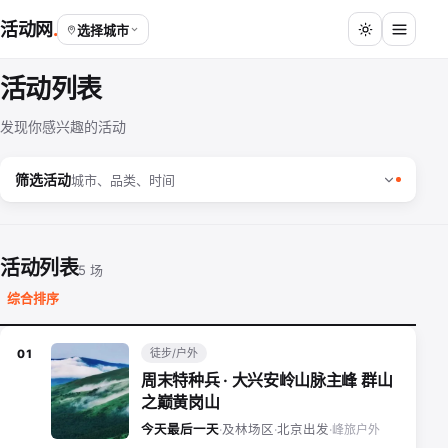
活动网
选择城市
活动列表
发现你感兴趣的活动
筛选活动
城市、品类、时间
活动列表
5 场
综合排序
徒步/户外
01
周末特种兵 · 大兴安岭山脉主峰 群山
之巅黄岗山
峰旅户外
今天最后一天
·
及林场区
·
北京出发
·