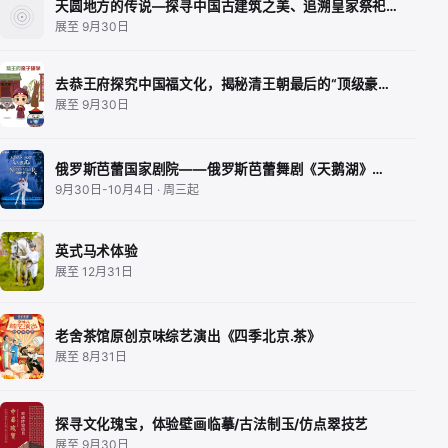
天圆地方的传说—探寻中国古建筑之美、追溯皇家祭祀…
展至 9月30日
去恭王府探究中国福文化，揭秘清王朝最后的“顶级豪…
展至 9月30日
俄罗斯芭蕾国家剧院——俄罗斯芭蕾舞剧《天鹅湖》…
9月30日-10月4日 · 周三起
英式马术体验
展至 12月31日
老舍茶馆原创京味综艺演出《四季北京.茶》
展至 8月31日
探寻文化瑰宝，体验壁画临摹/古法制玉/仿点翠技艺
展至 9月30日