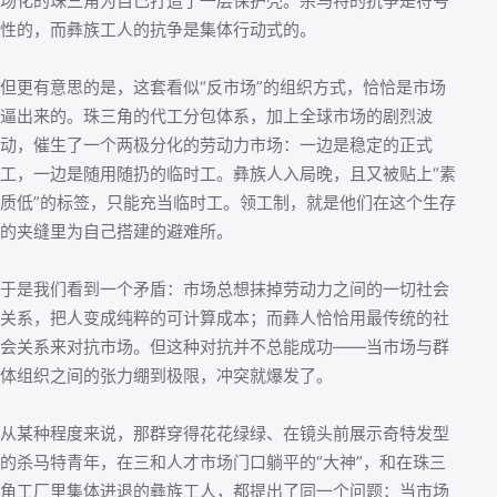
场化的珠三角为自己打造了一层保护壳。杀马特的抗争是符号
性的，而彝族工人的抗争是集体行动式的。
但更有意思的是，这套看似“反市场”的组织方式，恰恰是市场
逼出来的。珠三角的代工分包体系，加上全球市场的剧烈波
动，催生了一个两极分化的劳动力市场：一边是稳定的正式
工，一边是随用随扔的临时工。彝族人入局晚，且又被贴上“素
质低”的标签，只能充当临时工。领工制，就是他们在这个生存
的夹缝里为自己搭建的避难所。
于是我们看到一个矛盾：市场总想抹掉劳动力之间的一切社会
关系，把人变成纯粹的可计算成本；而彝人恰恰用最传统的社
会关系来对抗市场。但这种对抗并不总能成功——当市场与群
体组织之间的张力绷到极限，冲突就爆发了。
从某种程度来说，那群穿得花花绿绿、在镜头前展示奇特发型
的杀马特青年，在三和人才市场门口躺平的“大神”，和在珠三
角工厂里集体进退的彝族工人，都提出了同一个问题：当市场