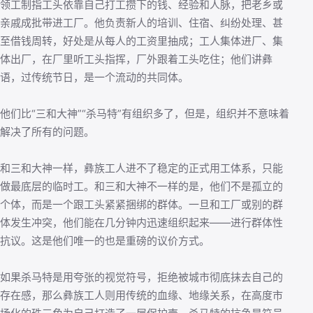
领工制指工头依靠自己打工攒下的钱、经验和人脉，把老乡或
亲戚成批带进工厂。他负责新人的培训、住宿、纠纷处理、甚
至借钱周转，好处是从每人的工资里抽成；工人集体进厂、集
体出厂，在厂里听工头指挥，厂外跟着工头吃住；他们讲彝
语，过传统节日，是一个流动的共同体。
他们比“三和大神”“杀马特”有组织多了，但是，组织并不意味着
解决了所有的问题。
和三和大神一样，彝族工人进不了稳定的正式用工体系，只能
做最底层的临时工。和三和大神不一样的是，他们不是孤立的
个体，而是一个跟工头紧紧捆绑的群体。一旦和工厂或别的群
体发生冲突，他们能在几分钟内迅速组织起来——进行群体性
抗议。这是他们唯一的也是重磅的议价方式。
如果杀马特是用夸张的视觉符号，拒绝被城市彻底抹去自己的
存在感，那么彝族工人则用传统的血缘、地缘关系，在高度市