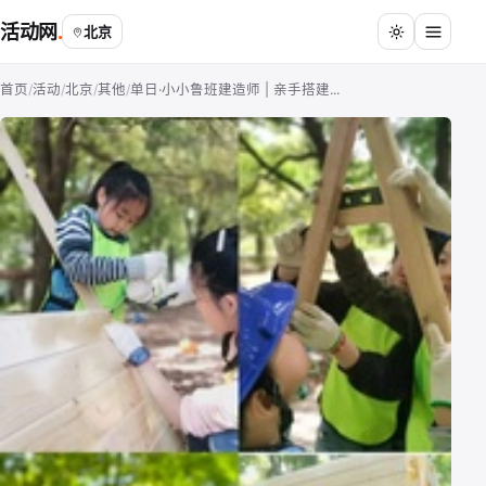
活动网
北京
首页
/
活动
/
北京
/
其他
/
单日·小小鲁班建造师 | 亲手搭建...