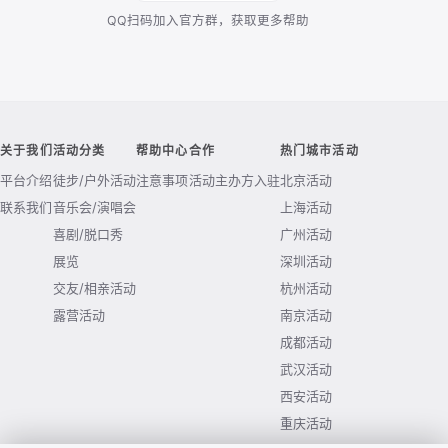
QQ扫码加入官方群，获取更多帮助
关于我们
活动分类
帮助中心
合作
热门城市活动
平台介绍
徒步/户外活动
注意事项
活动主办方入驻
北京活动
联系我们
音乐会/演唱会
上海活动
喜剧/脱口秀
广州活动
展览
深圳活动
交友/相亲活动
杭州活动
露营活动
南京活动
成都活动
武汉活动
西安活动
重庆活动