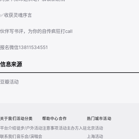
✅收获灵魂序言
伙伴写书评，为你的自传疯狂打call
报名微信13811534551
信息来源
豆瓣活动
关于我们
活动分类
帮助中心
合作
热门城市活动
平台介绍
徒步/户外活动
注意事项
活动主办方入驻
北京活动
联系我们
音乐会/演唱会
上海活动