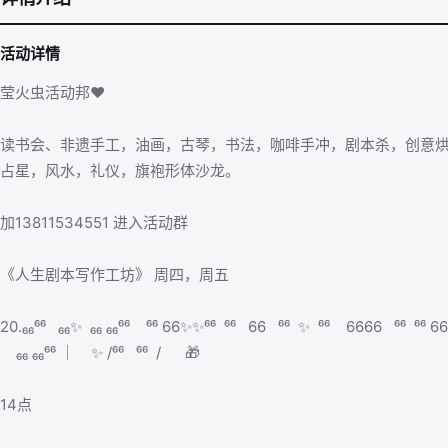
活动详情
莹火虫活动邦♥
读书会、非遗手工，油画，古琴，书法，咖啡手冲，剧本杀，创意
占星，风水，礼仪，旗袍形体沙龙。
加13811534551 进入活动群
《人生剧本写作工坊》 周四，周五
20.₆₆⁶⁶ ₆₆✨ ₆₆ ₆₆⁶⁶ ⁶⁶ 66✨✨⁶⁶ ⁶⁶ 66 ⁶⁶ ✨ ⁶⁶ 6666 ⁶⁶ ⁶⁶ 66 6
₆₆ ₆₆⁶⁶ ｜ ✨ /⁶⁶ ⁶⁶ / 🎁
14点