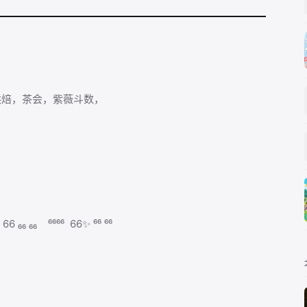
烘焙，茶会，紫薇斗数，
6 ₆₆ ₆₆ ⁶⁶⁶⁶ 66✨ ⁶⁶ ⁶⁶