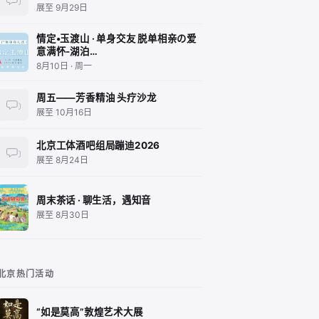
展至 9月29日
情定•玉渡山 · 单身交友 脱单相亲の爱
意满怀-湖泊…
8月10日 · 周一
周五——芳香精油 头疗沙龙
展至 10月16日
北京工体酒吧组局蹦迪2026
展至 8月24日
周末茶话 · 聊生活，遇知音
展至 8月30日
北京热门活动
“如是莫高”敦煌艺术大展