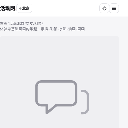
活动网
北京
首页
/
活动
/
北京
/
交友/相亲
/
体验零基础画画的乐趣，素描-彩铅-水彩-油画-国画