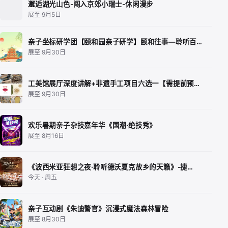
邂逅湖光山色-闯入京郊小瑞士-休闲漫步
展至 9月5日
亲子坐标研学团【颐和园亲子研学】颐和往事—聆听百…
展至 9月30日
工美馆展厅深度讲解+非遗手工项目六选一【需提前预…
展至 9月30日
欢乐暑期亲子杂技嘉年华《国潮·绝技秀》
展至 8月16日
《波西米亚狂想之夜·聆听德沃夏克故乡的天籁》-捷…
今天 · 周五
亲子互动剧《朱迪警官》沉浸式魔法森林冒险
展至 8月30日