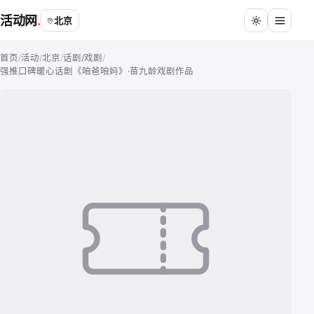
活动网
北京
首页
/
活动
/
北京
/
话剧/戏剧
/
强推口碑暖心话剧《咱爸咱妈》·苗九龄戏剧作品