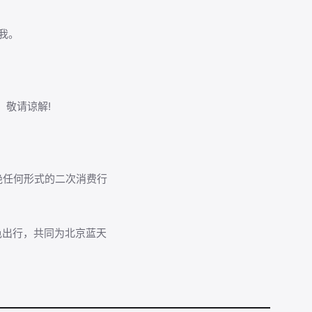
我。
，敬请谅解!
绝任何形式的二次消费行
色出行，共同为北京蓝天