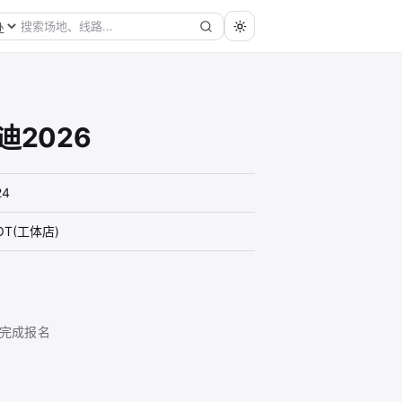
2026
24
OT(工体店)
完成报名