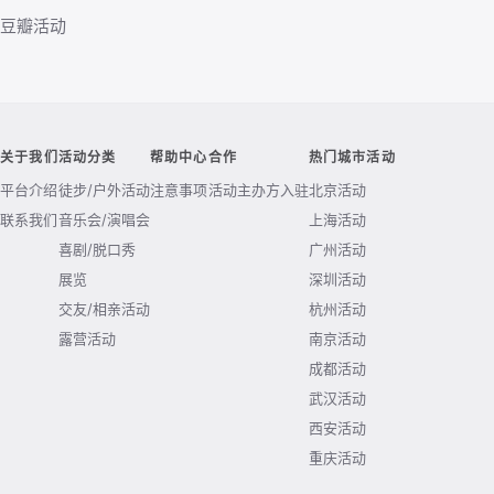
豆瓣活动
关于我们
活动分类
帮助中心
合作
热门城市活动
平台介绍
徒步/户外活动
注意事项
活动主办方入驻
北京活动
联系我们
音乐会/演唱会
上海活动
喜剧/脱口秀
广州活动
展览
深圳活动
交友/相亲活动
杭州活动
露营活动
南京活动
成都活动
武汉活动
西安活动
重庆活动