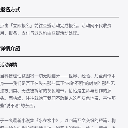
报名方式
点击「立即报名」前往豆瓣活动完成报名。活动网不代收费
用，报名、支付与退改均由豆瓣活动处理。
详情介绍
活动详情
当科技理性试图将一切无限细分——世界、经验、乃至创作本
身——我们是否正在失去那些真正“来路不明”的时刻？那些无
法被归类、无法被拆解的灰色地带，恰恰是生命与创作的源
头。而枯竭，往往就始于我们不敢踏入这些灰色地带、害怕那
些“说不清”的东西。
于一爽最新小说集《水在水中》，以四篇互文交织的短篇，构
筑一场女性视角的精神共振。她笔下的婚姻、死亡、创作，不