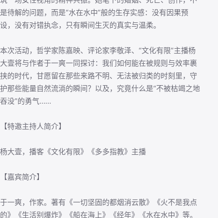
是待解的问题，而是“水在水中”般的生存实感：没有因果预
设，没有对错执念，只有瞬间生灭的真实与温柔。
本次活动，哲学家陈嘉映、评论家李敬泽、“文化有限”主播杨
大壹将与作者于一爽一同探讨：我们如何能在被规则与效率裹
挟的时代，甘愿留在那些来路不明、无法被归类的时刻里，守
护那些能量自然流淌的瞬间？以及，究竟什么是“不被枯竭之地
吞没”的勇气……
【特邀主持人简介】
杨大壹，播客《文化有限》《多多指教》主播
【嘉宾简介】
于一爽，作家。著有《一切坚固的都烟消云散》《火不是我点
的》《生活别爆炸》《船在海上》《经年》《水在水中》等。