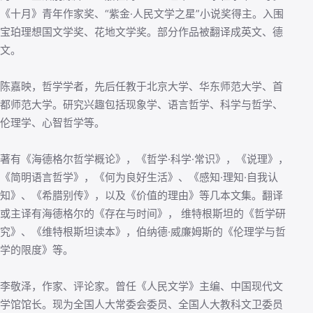
《十月》青年作家奖、“紫金·人民文学之星”小说奖得主。入围
宝珀理想国文学奖、花地文学奖。部分作品被翻译成英文、德
文。
陈嘉映，哲学学者，先后任教于北京大学、华东师范大学、首
都师范大学。研究兴趣包括现象学、语言哲学、科学与哲学、
伦理学、心智哲学等。
著有《海德格尔哲学概论》，《哲学·科学·常识》，《说理》，
《简明语言哲学》，《何为良好生活》、《感知·理知·自我认
知》、《希腊别传》，以及《价值的理由》等几本文集。翻译
或主译有海德格尔的《存在与时间》， 维特根斯坦的《哲学研
究》、《维特根斯坦读本》，伯纳德·威廉姆斯的《伦理学与哲
学的限度》等。
李敬泽，作家、评论家。曾任《人民文学》主编、中国现代文
学馆馆长。现为全国人大常委会委员、全国人大教科文卫委员