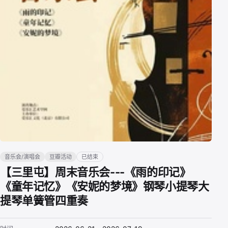
音乐会/演唱会
豆瓣活动
已结束
【三里屯】周末音乐会---《雨的印记》
《童年记忆》《安妮的梦境》钢琴小提琴大
提琴单簧管四重奏