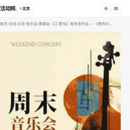
活动网
北京
首页
/
活动
/
北京
/
音乐会/演唱会
/
【三里屯】周末音乐会---《雨的印...