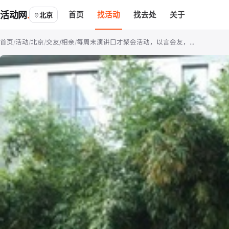
活动网
首页
找活动
找去处
关于
北京
首页
/
活动
/
北京
/
交友/相亲
/
每周末演讲口才聚会活动，以言会友，...