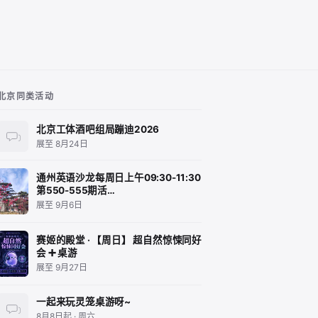
北京同类活动
北京工体酒吧组局蹦迪2026
展至 8月24日
通州英语沙龙每周日上午09:30-11:30
第550-555期活…
展至 9月6日
赛姬的殿堂 · 【周日】 超自然惊悚同好
会 ➕ 桌游
展至 9月27日
一起来玩灵笼桌游呀~
8月8日起 · 周六