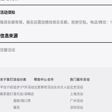
活动须知
每周名额有限，报名后需加微信核实名额，拒绝空投。电话/微信：1326
信息来源
豆瓣活动
关于我们
活动分类
帮助中心
合作
热门城市活动
平台介绍
徒步/户外活动
注意事项
活动主办方入驻
北京活动
联系我们
音乐会/演唱会
上海活动
喜剧/脱口秀
广州活动
展览
深圳活动