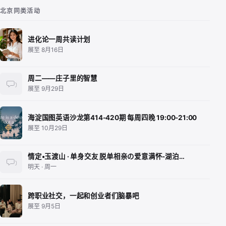
北京同类活动
进化论一周共读计划
展至 8月16日
周二——庄子里的智慧
展至 9月29日
海淀国图英语沙龙第414-420期 每周四晚 19:00-21:00
展至 10月29日
情定•玉渡山 · 单身交友 脱单相亲の爱意满怀-湖泊…
明天 · 周一
跨职业社交，一起和创业者们脑暴吧
展至 9月5日