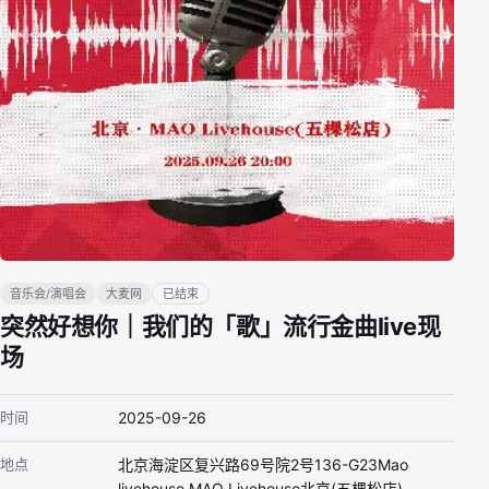
音乐会/演唱会
大麦网
已结束
突然好想你｜我们的「歌」流行金曲live现
场
时间
2025-09-26
地点
北京海淀区复兴路69号院2号136-G23Mao
livehouse MAO Livehouse北京(五棵松店)