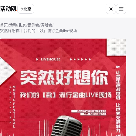
活动网
北京
首页
/
活动
/
北京
/
音乐会/演唱会
/
突然好想你｜我们的「歌」流行金曲live现场