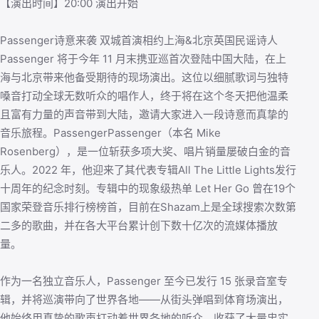
【演出时间】20:00 演出开始
Passenger诗意来袭 双城首演相约上海&北京英国民谣诗人
Passenger 将于今年 11 月末携亚巡首次登陆中国大陆，在上
海与北京带来他备受期待的现场演出。这位以细腻歌词与独特
嗓音打动全球无数听众的唱作人，终于将在这个冬天把他温柔
且富有力量的声音带到大陆，邀请大家进入一段诗意而真挚的
音乐旅程。PassengerPassenger（本名 Mike
Rosenberg），是一位斩获多项大奖、唱片销量屡破白金的音
乐人。2022 年，他迎来了其代表专辑All The Little Lights发行
十周年的纪念时刻。专辑中的现象级热单 Let Her Go 曾在19个
国家荣登音乐排行榜榜首，目前在Shazam上是全球搜索次数第
二多的歌曲，并在各大平台累计创下数十亿次的流媒体播放
量。
作为一名独立音乐人，Passenger 至今已发行 15 张录音室专
辑，并将巡演带向了世界各地——从街头弹唱到体育场演出，
他始终用真挚的歌声打动着世界各地的听众，收获了大量忠实