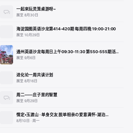
一起来玩灵笼桌游呀~
展至 8月30日
海淀国图英语沙龙第414-420期 每周四晚 19:00-21:00
展至 10月29日
通州英语沙龙每周日上午09:30-11:30 第550-555期活…
展至 9月6日
进化论一周共读计划
展至 8月16日
周二——庄子里的智慧
展至 9月29日
情定•玉渡山 · 单身交友 脱单相亲の爱意满怀-湖泊…
8月10日 · 周一