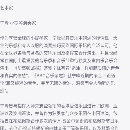
艺术家
宁峰 小提琴演奏家
作为享誉全球的小提琴家，宁峰以其音乐中饱满的抒情性，天
生的乐感和令人叹服的演奏技巧受到国际乐坛的广泛认可。他
在全世界各地与著名的交响乐团及指挥家合作演出，并且也经
常在国际上最重要的音乐季和音乐节举行独奏及室内乐音乐会
演出。《华盛顿邮报》盛赞宁峰有着“奶油一样细腻质感的音色
和真实的情感”，《BBC音乐杂志》就宁峰近期的录音评论道
“悦耳又纯粹的音色、完美无暇的音准、温柔而令人陶醉的乐
感”。
宁峰曾与指挥大师梵志登领衔的香港管弦乐团进行了欧洲、亚
洲以及澳洲巡演，并曾作为独奏家与众多乐团在中国巡演，包
括曾在布达佩斯合作多次的伊万·费舍尔领衔的布达佩斯节日乐
团，劳伦斯·福斯特领衔的柏林音乐厅管弦乐团，以及频繁合作