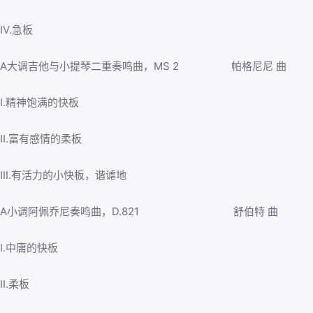
IV.急板
A大调吉他与小提琴二重奏鸣曲，MS 2 帕格尼尼 曲
I.精神饱满的快板
II.富有感情的柔板
III.有活力的小快板，谐谑地
A小调阿佩乔尼奏鸣曲，D.821 舒伯特 曲
I.中庸的快板
II.柔板