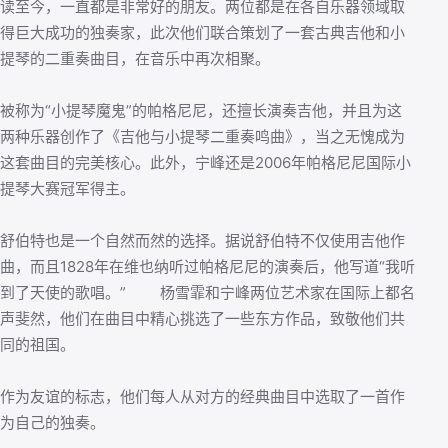
读至今，一直都是非常好的朋友。两位都是在各自乐器领域取
得巨大成功的独奏家，此次他们联合策划了一套古典吉他和小
提琴的二重奏曲目，在音乐中再次相聚。
被称为“小提琴魔鬼”的帕格尼尼，还擅长演奏吉他，并且为这
两种乐器创作了《吉他与小提琴二重奏鸣曲》，当之无愧成为
这套曲目的完美核心。此外，宁峰还是2006年帕格尼尼国际小
提琴大赛冠军得主。
舒伯特也是一个自然而然的选择。据说舒伯特不仅使用吉他作
曲，而且1828年在维也纳听过帕格尼尼的演奏后，他写道“我听
到了天使的歌唱。” 杨雪霏和宁峰两位艺术家在国际上都名
声斐然，他们在曲目中精心挑选了一些东方作品，致敬他们共
同的祖国。
作为友谊的标志，他们每人从对方的经典曲目中选取了一首作
为自己的独奏。