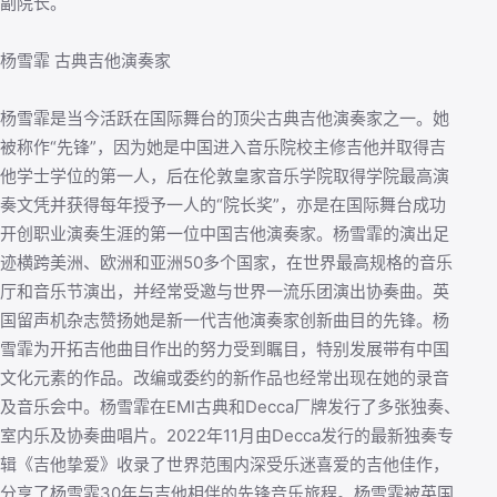
副院长。
杨雪霏 古典吉他演奏家
杨雪霏是当今活跃在国际舞台的顶尖古典吉他演奏家之一。她
被称作“先锋”，因为她是中国进入音乐院校主修吉他并取得吉
他学士学位的第一人，后在伦敦皇家音乐学院取得学院最高演
奏文凭并获得每年授予一人的“院长奖”，亦是在国际舞台成功
开创职业演奏生涯的第一位中国吉他演奏家。杨雪霏的演出足
迹横跨美洲、欧洲和亚洲50多个国家，在世界最高规格的音乐
厅和音乐节演出，并经常受邀与世界一流乐团演出协奏曲。英
国留声机杂志赞扬她是新一代吉他演奏家创新曲目的先锋。杨
雪霏为开拓吉他曲目作出的努力受到瞩目，特别发展带有中国
文化元素的作品。改编或委约的新作品也经常出现在她的录音
及音乐会中。杨雪霏在EMI古典和Decca厂牌发行了多张独奏、
室内乐及协奏曲唱片。2022年11月由Decca发行的最新独奏专
辑《吉他挚爱》收录了世界范围内深受乐迷喜爱的吉他佳作，
分享了杨雪霏30年与吉他相伴的先锋音乐旅程。杨雪霏被英国