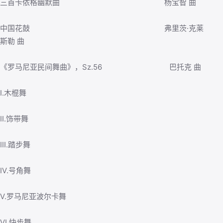
三首卡侬格幽默曲 杨宝智 曲
中国花鼓 弗里茨·克莱
斯勒 曲
《罗马尼亚民间舞曲》，Sz.56 巴托克 曲
I.木棍舞
II.饰带舞
III.踏步舞
IV.号角舞
V.罗马尼亚波尔卡舞
VI.快步舞