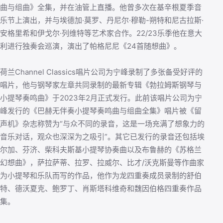
曲与组曲》全集，并在油管上直播。他曾多次在基辛根夏季音
乐节上演出，并与埃德加·莫罗、丹尼尔·穆勒-朔特和尼古拉斯·
安格里希和伊戈尔·列维特等艺术家合作。22/23乐季他在意大
利进行独奏会巡演，演出了帕格尼尼《24首随想曲》。
荷兰Channel Classics唱片公司为宁峰录制了多张备受好评的
唱片，他与钢琴家左章共同录制的最新专辑《勃拉姆斯钢琴与
小提琴奏鸣曲》于2023年2月正式发行。此前该唱片公司为宁
峰发行的《巴赫无伴奏小提琴奏鸣曲与组曲全集》唱片被《留
声机》杂志称赞为“与众不同的录音，这是一场充满了想象力的
音乐对话，观众也深深为之吸引”。其它已发行的录音还包括埃
尔加、芬济、柴科夫斯基小提琴协奏曲以及布鲁赫的《苏格兰
幻想曲》，萨拉萨蒂、拉罗、拉威尔、比才/沃克斯曼等作曲家
为小提琴和乐队而写的作品，他作为龙四重奏成员录制的舒伯
特、德沃夏克、鲍罗丁、肖斯塔科维奇和魏因伯格四重奏作品
集。