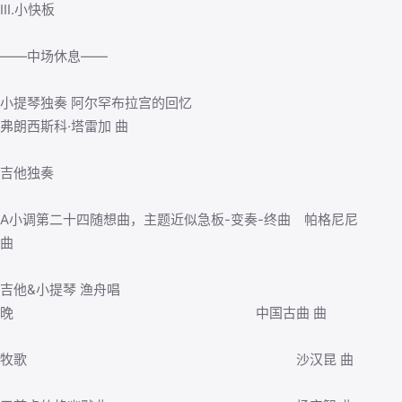
III.小快板
——中场休息——
小提琴独奏 阿尔罕布拉宫的回忆
弗朗西斯科·塔雷加 曲
吉他独奏
A小调第二十四随想曲，主题近似急板-变奏-终曲 帕格尼尼
曲
吉他&小提琴 渔舟唱
晚 中国古曲 曲
牧歌 沙汉昆 曲