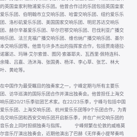
的英国皇家利物浦爱乐乐团。他曾合作过的乐团包括英国皇家
爱乐乐团、伯明翰市立交响乐团、哈雷交响乐团、纽约爱乐乐
团、洛杉矶爱乐乐团、美国国家交响乐团、明尼苏达交响乐
团、赫尔辛基爱乐乐团、毕尔巴鄂交响乐团、巴伐利亚广播交
响乐团、法兰克福广播交响乐团、维也纳广播交响乐团、墨尔
本交响乐团等。他曾与许多杰出的指挥家合作，包括贾南德拉·
诺塞达、玛琳·艾尔索普、图冈·索基耶夫、瓦西里·佩特连科、
余隆、吕嘉、汤沐海、张国勇、杨洋、李心草、张艺、林大
叶、黄屹等。
在中国作为最受瞩目的独奏家之一，宁峰定期与所有主要乐
团、访华巡演的国际乐团合作并演出独奏会。他曾担任上海交
响乐团20/21乐季驻团艺术家。在22/23乐季，宁峰与包括中国
爱乐乐团、上海交响乐团、杭州爱乐乐团等9个乐团合作，为青
岛交响乐团和西安交响乐团开启新乐季，并在广州交响乐团的
音乐会上同时担纲独奏与指挥。 宁峰频繁在伦敦的威格莫
尔音乐厅演出独奏会，近期他演出了巴赫《无伴奏小提琴奏鸣