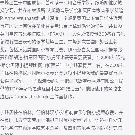
宁峰出生于中国成都，曾就读于四川音乐学院，跟随胡惟民教
授学习，并在柏林汉斯·艾斯勒音乐学院和英国皇家音乐学院追
随Antje Weithaas和胡坤深造，宁峰是英国皇家音乐学院近两
百年历史上首位在毕业独奏音乐会上拿到满分的学生，并获颁
英国皇家音乐学院院士（FRAM），此殊荣仅授予300名在音乐
领域有杰出表现的该学院毕业生。宁峰多次在国际舞台上获
奖，包括汉诺威国际小提琴比赛、伊丽莎白女皇国际小提琴比
赛和耶胡迪·梅纽因国际小提琴比赛等重要赛事。在2005年迈克
·希尔国际小提琴比赛（新西兰）中宁峰获得第一名，在2006年
宁峰在帕格尼尼国际小提琴比赛这项小提琴领域的最高赛事中
获得了冠军。 宁峰演奏的是一把由飞跃演奏香港有限公司提
供的1710年斯特拉迪瓦里小提琴“维厄当”，他所使用的琴弦由
维也纳Thomastik-Infeld工作室制作。
宁峰居住在柏林，任柏林汉斯·艾斯勒音乐学院小提琴教授，并
在英国北方皇家音乐学院担任国际小提琴导师。他还担任浙江
音乐学院室内乐学院艺术总监，及四川音乐学院小提琴研究院