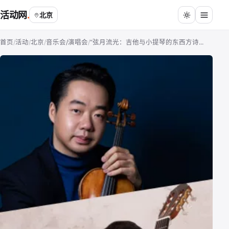
活动网
北京
首页
/
活动
/
北京
/
音乐会/演唱会
/
“弦月流光：吉他与小提琴的东西方诗...