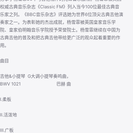
权威古典音乐杂志《Classic FM》列入当今100位最佳古典音
乐家之列。《BBC音乐杂志》评选她为世界6位顶尖古典吉他演
奏家之一。为表彰她的杰出成就，杨雪霏被英国皇家音乐学
院、皇家伯明翰音乐学院授予荣誉院士。杨雪霏继续在中国为
古典吉他的普及和把古典吉他带给更广泛的观众起着重要的作
用。
曲目
吉他&小提琴 G大调小提琴奏鸣曲，
BWV 1021 巴赫 曲
I.柔板
II.活泼地
III.广板