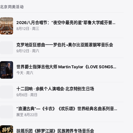
北京同类活动
2026八月合唱节：“夜空中最亮的星”耶鲁大学威芬普…
8月12日 · 周三
克罗地亚狂想曲一一罗伯托 •奥尔比亚摇滚钢琴音乐会
9月12日 · 周六
世界爵士指弹吉他大师 Martin Taylor《LOVE SONGS…
今天 · 周六
十二回响 · 余枫个人演唱会·北京特别生日场
9月6日 · 周日
“浪漫古典”—《卡农》《欢乐颂》世界经典名曲系列音…
展至 8月22日
扶摇乐团《醉梦江湖》民族跨界专场音乐会