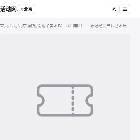
活动网
北京
首页
/
活动
/
北京
/
展览
/
南池子美术馆：诸相非相——敦煌经变当代艺术展