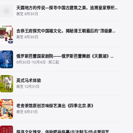
天圆地方的传说—探寻中国古建筑之美、追溯皇家祭祀…
展至 9月30日
去恭王府探究中国福文化，揭秘清王朝最后的“顶级豪…
展至 9月30日
俄罗斯芭蕾国家剧院——俄罗斯芭蕾舞剧《天鹅湖》…
9月30日-10月4日 · 周三起
英式马术体验
展至 12月31日
老舍茶馆原创京味综艺演出《四季北京.茶》
展至 8月31日
探寻文化瑰宝，体验壁画临摹/古法制玉/仿点翠技艺