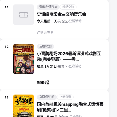
音乐会/演唱会
超燃交响
11
史诗级电影金曲交响音乐会
豆瓣活动
今天最后一天
·
海淀区
·
详情页查看
话剧/戏剧
12
小喜鹊剧场2026最新沉浸式戏剧互
动(完美犯罪）——零…
豆瓣活动
展至 8月31日
·
东城区
·
¥99起
喜剧/脱口秀
上新必看
13
国内首档机关mapping融合式惊悚喜
剧[诡笑楼]<三里…
豆瓣活动