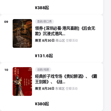
¥388起
喜剧/脱口秀
09
领券·[深圳必看·港风喜剧]《后会无
欺》沉浸式港风…
豆瓣活动
展至 8月30日
·
南山区
·
¥131.6起
话剧/戏剧
10
经典折子戏专场《贵妃醉酒》、《霸
王别姬》、《战…
豆瓣活动
展至 8月26日
·
东城区
·
¥380起