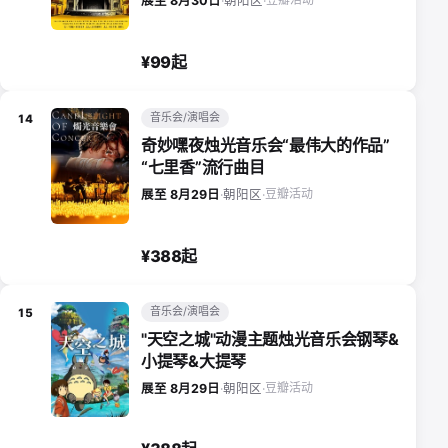
展至 8月30日
·
朝阳区
·
¥99起
音乐会/演唱会
14
奇妙嘿夜烛光音乐会“最伟大的作品”
“七里香”流行曲目
豆瓣活动
展至 8月29日
·
朝阳区
·
¥388起
音乐会/演唱会
15
"天空之城"动漫主题烛光音乐会钢琴&
小提琴&大提琴
豆瓣活动
展至 8月29日
·
朝阳区
·