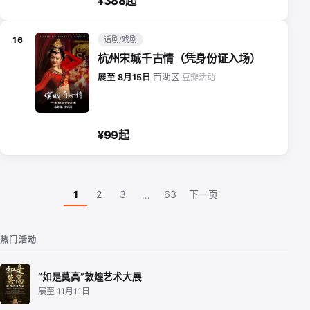
¥388起
话剧/戏剧
16
杭州宋城千古情（凭身份证入场）
豆瓣活动
展至 8月15日
·
西湖区
·
¥99起
1
2
3
63
下一页
…
热门活动
“如是莫高”敦煌艺术大展
展至 11月11日