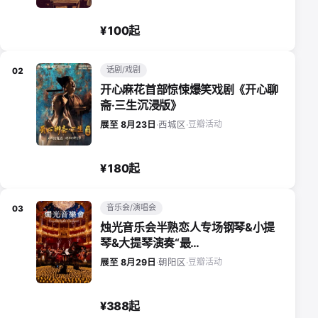
¥100起
话剧/戏剧
02
开心麻花首部惊悚爆笑戏剧《开心聊
斋·三生沉浸版》
豆瓣活动
展至 8月23日
·
西城区
·
¥180起
音乐会/演唱会
03
烛光音乐会半熟恋人专场钢琴&小提
琴&大提琴演奏“最…
豆瓣活动
展至 8月29日
·
朝阳区
·
¥388起