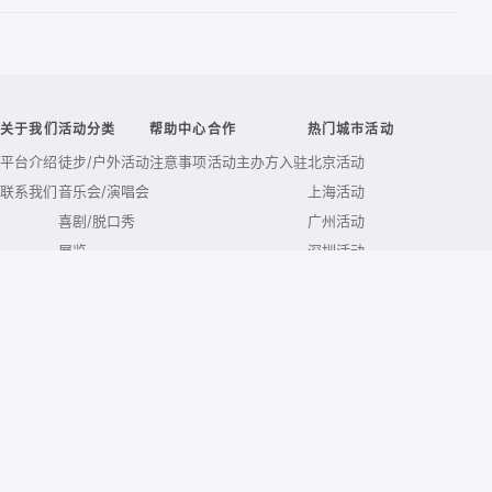
关于我们
活动分类
帮助中心
合作
热门城市活动
平台介绍
徒步/户外活动
注意事项
活动主办方入驻
北京活动
联系我们
音乐会/演唱会
上海活动
喜剧/脱口秀
广州活动
展览
深圳活动
交友/相亲活动
杭州活动
露营活动
南京活动
成都活动
武汉活动
西安活动
重庆活动