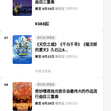
曲目三重奏
豆瓣活动
展至 8月29日
·
朝阳区
·
¥388起
音乐会/演唱会
07
《天空之城》《千与千寻》《菊次郎
的夏天》久石让&…
豆瓣活动
展至 8月22日
·
朝阳区
·
详情页查看
音乐会/演唱会
08
奇妙嘿夜烛光音乐会最伟大的作品流
行曲目三重奏
豆瓣活动
展至 8月29日
·
朝阳区
·