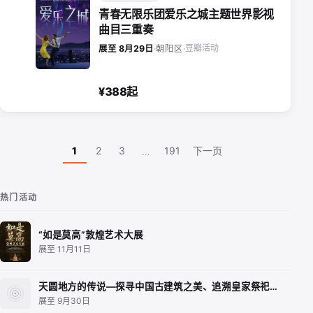
青春无限乐团爱乐之城主题世界影视
曲目三重奏
豆瓣活动
展至 8月29日
·
朝阳区
·
¥388起
1
2
3
191
下一页
…
热门活动
“如是莫高”敦煌艺术大展
展至 11月11日
天圆地方的传说—探寻中国古建筑之美、追溯皇家祭祀…
展至 9月30日