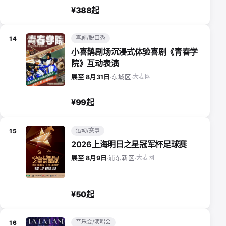
¥388起
喜剧/脱口秀
14
小喜鹊剧场沉浸式体验喜剧《青春学
院》互动表演
大麦网
展至 8月31日
·
东城区
·
¥99起
运动/赛事
15
2026上海明日之星冠军杯足球赛
大麦网
展至 8月9日
·
浦东新区
·
¥50起
音乐会/演唱会
16