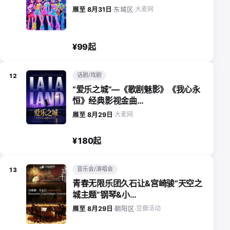
大麦网
展至 8月31日
·
东城区
·
¥99起
话剧/戏剧
12
“爱乐之城”—《歌剧魅影》《我心永
恒》经典影视金曲…
大麦网
展至 8月29日
·
¥180起
音乐会/演唱会
13
青春无限乐团久石让&宫崎骏“天空之
城主题”钢琴&小…
豆瓣活动
展至 8月29日
·
朝阳区
·