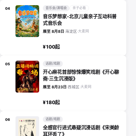
音乐会/演唱会
亲子必看
04
音乐梦想家-北京儿童亲子互动科普
式音乐会
大麦网
展至 8月8日
·
海淀区
·
¥100起
话剧/戏剧
05
开心麻花首部惊悚爆笑戏剧《开心聊
斋·三生沉浸版》
大麦网
展至 8月23日
·
西城区
·
¥180起
话剧/戏剧
06
全感官行进式悬疑沉浸话剧《宋美龄
耳环丢了》