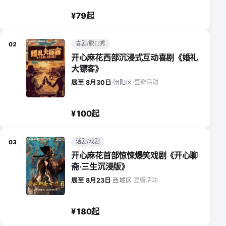
¥79起
喜剧/脱口秀
02
开心麻花西部沉浸式互动喜剧《婚礼
大镖客》
豆瓣活动
展至 8月30日
·
朝阳区
·
¥100起
话剧/戏剧
03
开心麻花首部惊悚爆笑戏剧《开心聊
斋·三生沉浸版》
豆瓣活动
展至 8月23日
·
西城区
·
¥180起