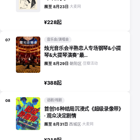
大麦网
展至 8月23日
·
¥228起
音乐会/演唱会
07
烛光音乐会半熟恋人专场钢琴&小提
琴&大提琴演奏“最…
豆瓣活动
展至 8月29日
·
朝阳区
·
¥388起
话剧/戏剧
08
首创16种结局沉浸式《超级录像带》
· 观众决定剧情
大麦网
展至 8月31日
·
西城区
·
¥218起