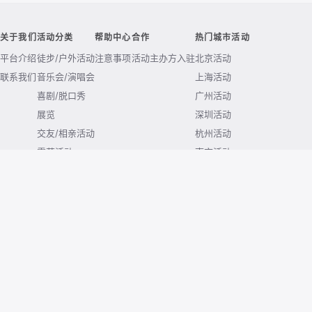
关于我们
活动分类
帮助中心
合作
热门城市活动
平台介绍
徒步/户外活动
注意事项
活动主办方入驻
北京活动
联系我们
音乐会/演唱会
上海活动
喜剧/脱口秀
广州活动
展览
深圳活动
交友/相亲活动
杭州活动
露营活动
南京活动
成都活动
武汉活动
西安活动
重庆活动
© 2026 huodong.com. All rights reserved.
京ICP备2020038771号-4