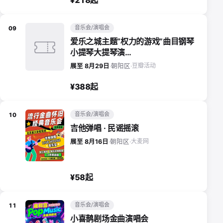
音乐会/演唱会
09
爱乐之城主题“权力的游戏”曲目钢琴
小提琴大提琴演…
豆瓣活动
展至 8月29日
·
朝阳区
·
¥388起
音乐会/演唱会
10
吉他弹唱 · 民谣摇滚
大麦网
展至 8月16日
·
朝阳区
·
¥58起
音乐会/演唱会
11
小喜鹊剧场金曲演唱会