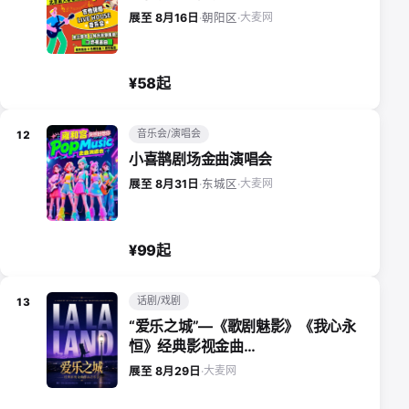
大麦网
展至 8月16日
·
朝阳区
·
¥58起
音乐会/演唱会
12
小喜鹊剧场金曲演唱会
大麦网
展至 8月31日
·
东城区
·
¥99起
话剧/戏剧
13
“爱乐之城”—《歌剧魅影》《我心永
恒》经典影视金曲…
大麦网
展至 8月29日
·