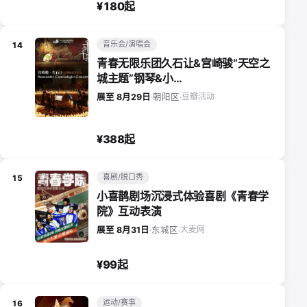
¥180起
音乐会/演唱会
14
青春无限乐团久石让&宫崎骏“天空之
城主题”钢琴&小…
豆瓣活动
展至 8月29日
·
朝阳区
·
¥388起
喜剧/脱口秀
15
小喜鹊剧场沉浸式体验喜剧《青春学
院》互动表演
大麦网
展至 8月31日
·
东城区
·
¥99起
运动/赛事
16