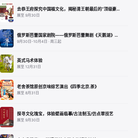
去恭王府探究中国福文化，揭秘清王朝最后的“顶级豪…
展至 9月30日
俄罗斯芭蕾国家剧院——俄罗斯芭蕾舞剧《天鹅湖》…
9月30日-10月4日 · 周三起
英式马术体验
展至 12月31日
老舍茶馆原创京味综艺演出《四季北京.茶》
展至 8月31日
探寻文化瑰宝，体验壁画临摹/古法制玉/仿点翠技艺
展至 9月30日