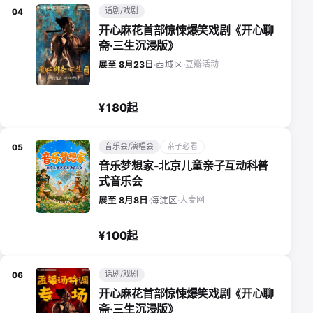
话剧/戏剧
04
开心麻花首部惊悚爆笑戏剧《开心聊
斋·三生沉浸版》
豆瓣活动
展至 8月23日
·
西城区
·
¥180起
音乐会/演唱会
亲子必看
05
音乐梦想家-北京儿童亲子互动科普
式音乐会
大麦网
展至 8月8日
·
海淀区
·
¥100起
话剧/戏剧
06
开心麻花首部惊悚爆笑戏剧《开心聊
斋·三生沉浸版》