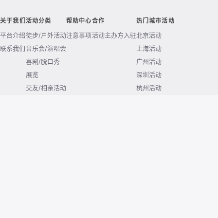
关于我们
活动分类
帮助中心
合作
热门城市活动
平台介绍
徒步/户外活动
注意事项
活动主办方入驻
北京活动
联系我们
音乐会/演唱会
上海活动
喜剧/脱口秀
广州活动
展览
深圳活动
交友/相亲活动
杭州活动
露营活动
南京活动
成都活动
武汉活动
西安活动
重庆活动
© 2026 huodong.com. All rights reserved.
京ICP备2020038771号-4