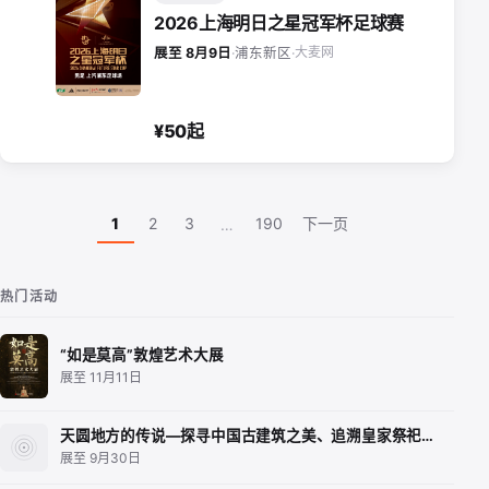
2026上海明日之星冠军杯足球赛
大麦网
展至 8月9日
·
浦东新区
·
¥50起
1
2
3
190
下一页
…
热门活动
“如是莫高”敦煌艺术大展
展至 11月11日
天圆地方的传说—探寻中国古建筑之美、追溯皇家祭祀…
展至 9月30日