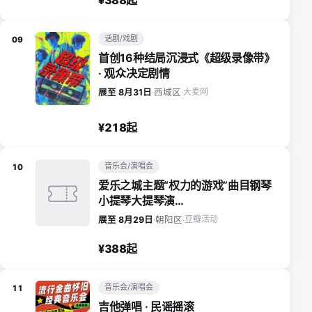
话剧/戏剧
09
首创16种结局沉浸式《超级录像带》
· 观众决定剧情
大麦网
展至 8月31日
·
西城区
·
¥218起
音乐会/演唱会
10
爱乐之城主题“权力的游戏”曲目钢琴
小提琴大提琴演…
豆瓣活动
展至 8月29日
·
朝阳区
·
¥388起
音乐会/演唱会
11
吉他弹唱 · 民谣摇滚