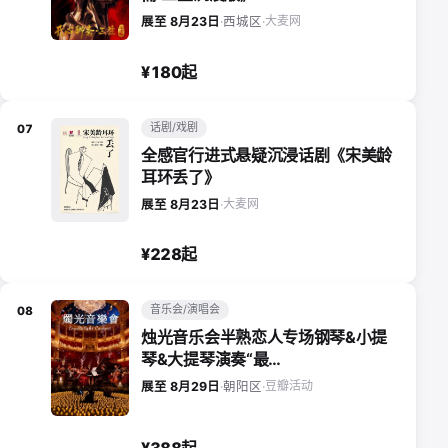
大麦网
展至 8月23日
·
西城区
·
¥180起
话剧/戏剧
07
全感官行进式悬疑沉浸话剧《宋美龄
耳环丢了》
大麦网
展至 8月23日
·
¥228起
音乐会/演唱会
08
烛光音乐会半熟恋人专场钢琴&小提
琴&大提琴演奏“最…
豆瓣活动
展至 8月29日
·
朝阳区
·
¥388起