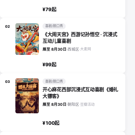
¥79起
喜剧/脱口秀
02
《大闹天宫》西游记孙悟空 · 沉浸式
互动儿童喜剧
大麦网
展至 8月30日
·
西城区
·
¥99起
喜剧/脱口秀
03
开心麻花西部沉浸式互动喜剧《婚礼
大镖客》
豆瓣活动
展至 8月30日
·
朝阳区
·
¥100起