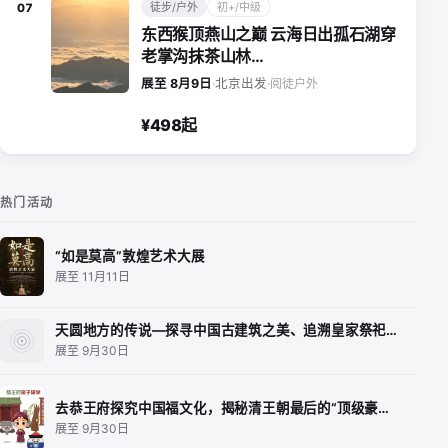
徒步/户外
初+/中级
07
东西猴顶燕山之巅 云海日出孤石湖穿
老掌沟抹茶山林…
阅徒户外
展至 8月9日
·
北京出发
·
¥498起
热门活动
“如是莫高”敦煌艺术大展
展至 11月11日
天圆地方的传说—探寻中国古建筑之美、追溯皇家祭祀…
展至 9月30日
去恭王府探究中国福文化，揭秘清王朝最后的“顶级豪…
展至 9月30日