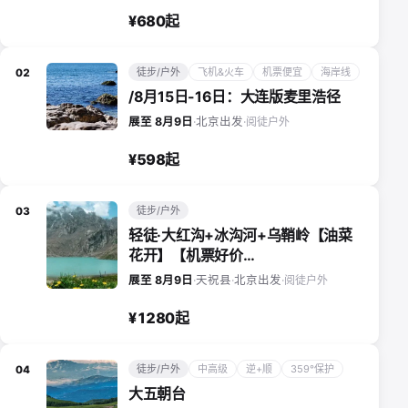
¥680起
徒步/户外
飞机&火车
机票便宜
海岸线
02
/8月15日-16日：大连版麦里浩径
阅徒户外
展至 8月9日
·
北京出发
·
¥598起
徒步/户外
03
轻徒·大红沟+冰沟河+乌鞘岭【油菜
花开】【机票好价…
阅徒户外
展至 8月9日
·
天祝县
·
北京出发
·
¥1280起
徒步/户外
中高级
逆+顺
359°保护
04
大五朝台