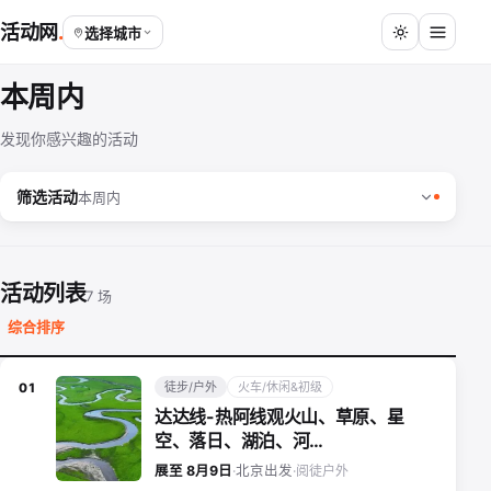
活动网
选择城市
本周内
发现你感兴趣的活动
筛选活动
本周内
活动列表
7 场
综合排序
徒步/户外
火车/休闲&初级
01
达达线-热阿线观火山、草原、星
空、落日、湖泊、河…
阅徒户外
展至 8月9日
·
北京出发
·