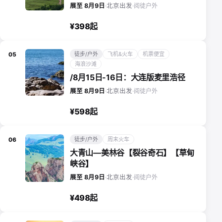
阅徒户外
展至 8月9日
·
北京出发
·
¥398起
徒步/户外
飞机&火车
机票便宜
05
海浪沙滩
/8月15日-16日：大连版麦里浩径
阅徒户外
展至 8月9日
·
北京出发
·
¥598起
徒步/户外
周末火车
06
大青山—美林谷【裂谷奇石】【草甸
峡谷】
阅徒户外
展至 8月9日
·
北京出发
·
¥498起