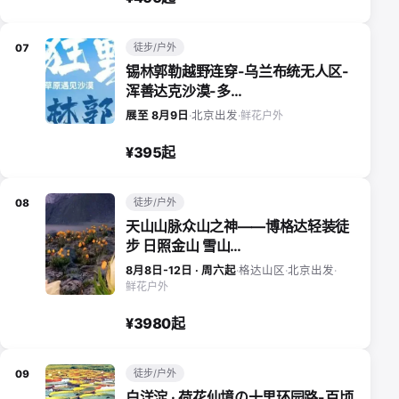
徒步/户外
07
锡林郭勒越野连穿-乌兰布统无人区-
浑善达克沙漠-多…
鲜花户外
展至 8月9日
·
北京出发
·
¥395起
徒步/户外
08
天山山脉众山之神——博格达轻装徒
步 日照金山 雪山…
8月8日-12日 · 周六起
·
格达山区
·
北京出发
·
鲜花户外
¥3980起
徒步/户外
09
白洋淀 · 荷花仙境の十里环园路-百顷