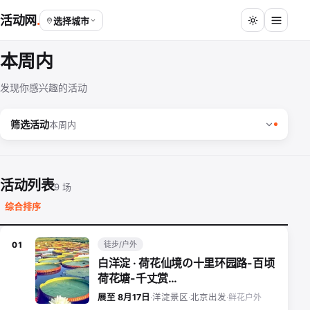
活动网
选择城市
本周内
发现你感兴趣的活动
筛选活动
本周内
活动列表
9 场
综合排序
徒步/户外
01
白洋淀 · 荷花仙境の十里环园路-百顷
荷花塘-千丈赏…
鲜花户外
展至 8月17日
·
洋淀景区
·
北京出发
·