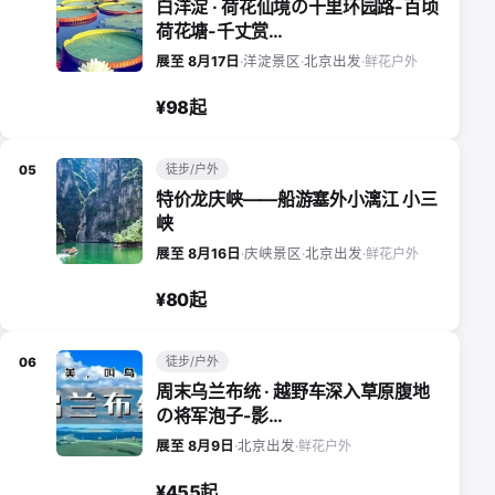
白洋淀 · 荷花仙境の十里环园路-百顷
荷花塘-千丈赏…
鲜花户外
展至 8月17日
·
洋淀景区
·
北京出发
·
¥98起
徒步/户外
05
特价龙庆峡——船游塞外小漓江 小三
峡
鲜花户外
展至 8月16日
·
庆峡景区
·
北京出发
·
¥80起
徒步/户外
06
周末乌兰布统 · 越野车深入草原腹地
の将军泡子-影…
鲜花户外
展至 8月9日
·
北京出发
·
¥455起