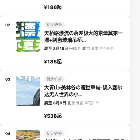
¥186起
徒步/户外
02
天桥峪漂流の落差极大的京津冀第一
漂+刺激玻璃吊桥…
鲜花户外
展至 8月16日
·
兴隆县
·
北京出发
·
¥185起
徒步/户外
03
大青山•美林谷の避世草甸-误入塞尔
达无人世界の小…
鲜花户外
展至 8月9日
·
北京出发
·
¥538起
徒步/户外
04