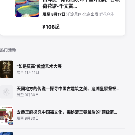
荷花塘-千丈赏…
鲜花户外
展至 8月17日
·
洋淀景区
·
北京出发
·
¥108起
热门活动
“如是莫高”敦煌艺术大展
展至 11月11日
天圆地方的传说—探寻中国古建筑之美、追溯皇家祭祀…
展至 9月30日
去恭王府探究中国福文化，揭秘清王朝最后的“顶级豪…
展至 9月30日