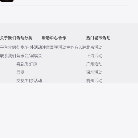
关于我们
活动分类
帮助中心
合作
热门城市活动
平台介绍
徒步/户外活动
注意事项
活动主办方入驻
北京活动
联系我们
音乐会/演唱会
上海活动
喜剧/脱口秀
广州活动
展览
深圳活动
交友/相亲活动
杭州活动
露营活动
南京活动
成都活动
武汉活动
西安活动
重庆活动