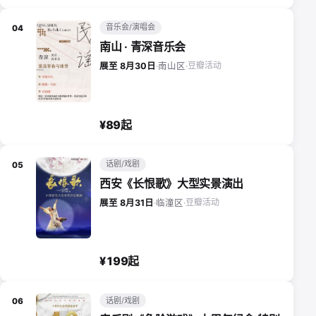
音乐会/演唱会
04
南山 · 青深音乐会
豆瓣活动
展至 8月30日
·
南山区
·
¥89起
话剧/戏剧
05
西安《长恨歌》大型实景演出
豆瓣活动
展至 8月31日
·
临潼区
·
¥199起
话剧/戏剧
06