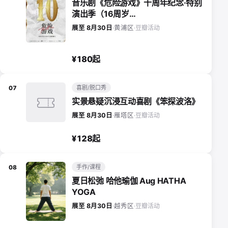
音乐剧《危险游戏》十周年纪念·特别
演出季（16周岁…
豆瓣活动
展至 8月30日
·
黄浦区
·
¥180起
喜剧/脱口秀
07
实景悬疑沉浸互动喜剧《笨探波洛》
豆瓣活动
展至 8月30日
·
雁塔区
·
¥128起
手作/课程
08
夏日松弛 哈他瑜伽 Aug HATHA
YOGA
豆瓣活动
展至 8月30日
·
越秀区
·