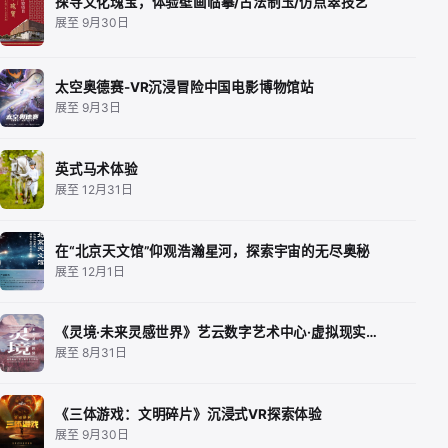
探寻文化瑰宝，体验壁画临摹/古法制玉/仿点翠技艺
展至 9月30日
太空奥德赛-VR沉浸冒险中国电影博物馆站
展至 9月3日
英式马术体验
展至 12月31日
在“北京天文馆”仰观浩瀚星河，探索宇宙的无尽奥秘
展至 12月1日
《灵境·未来灵感世界》艺云数字艺术中心·虚拟现实…
展至 8月31日
《三体游戏：文明碎片》沉浸式VR探索体验
展至 9月30日