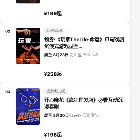
¥199起
话剧/戏剧
02
领券·《玩家TheLife·命运》爪马戏剧
沉浸式游戏型互…
豆瓣活动
展至 8月23日
·
南山区
·
¥258起
喜剧/脱口秀
03
开心麻花《疯狂理发店》必看互动沉
浸喜剧
豆瓣活动
展至 8月30日
·
江岸区
·
¥198起