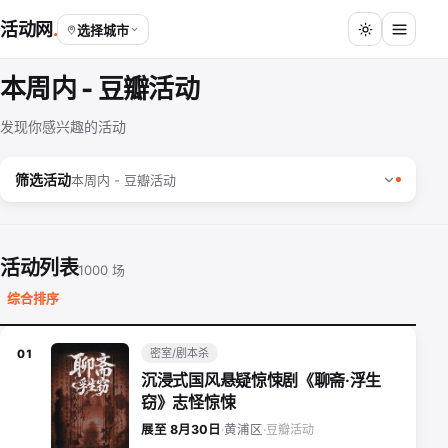
活动网
选择城市
本周内 - 豆瓣活动
发现你感兴趣的活动
筛选活动
本周内 - 豆瓣活动
活动列表
1000 场
综合排序
密室/剧本杀
01
沉浸式国风悬疑惊悚剧《聊斋·浮生
窃》志怪惊悚
豆瓣活动
展至 8月30日
·
黄浦区
·