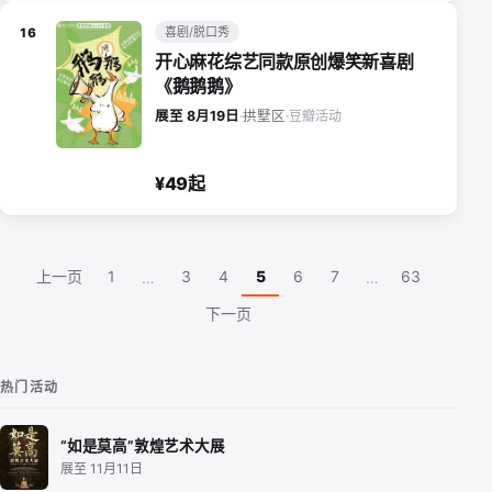
喜剧/脱口秀
16
开心麻花综艺同款原创爆笑新喜剧
《鹅鹅鹅》
豆瓣活动
展至 8月19日
·
拱墅区
·
¥49起
上一页
1
3
4
5
6
7
63
…
…
下一页
热门活动
“如是莫高”敦煌艺术大展
展至 11月11日