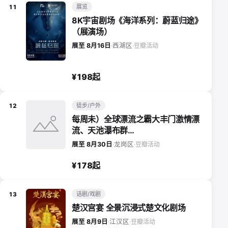
展览
11
8K宇宙剧场《海洋系列：蔚蓝归途》
（展演场）
豆瓣活动
展至 8月16日
·
西湖区
·
¥198起
徒步/户外
12
每周未）全球漂流之霸大丰门激情漂
流、天池瀑布群…
豆瓣活动
展至 8月30日
·
龙岗区
·
¥178起
话剧/戏剧
13
楚汉宫宴 全景沉浸式楚文化剧场
豆瓣活动
展至 8月9日
·
江汉区
·