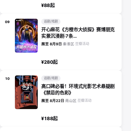
¥88起
话剧/戏剧
09
开心麻花《方橙市大侦探》赛博朋克
实景沉浸剧·7条…
豆瓣活动
展至 8月9日
·
秦淮区
·
¥280起
话剧/戏剧
10
高口碑必看！环境式光影艺术悬疑剧
《禁忌的色彩》
豆瓣活动
展至 8月22日
·
南山区
·
¥188起