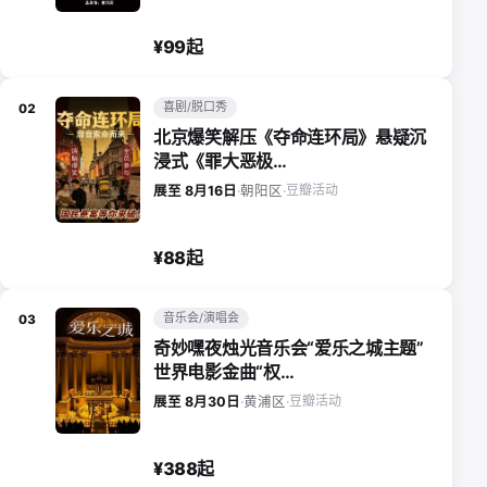
¥99起
喜剧/脱口秀
02
北京爆笑解压《夺命连环局》悬疑沉
浸式《罪大恶极…
豆瓣活动
展至 8月16日
·
朝阳区
·
¥88起
音乐会/演唱会
03
奇妙嘿夜烛光音乐会“爱乐之城主题”
世界电影金曲“权…
豆瓣活动
展至 8月30日
·
黄浦区
·
¥388起