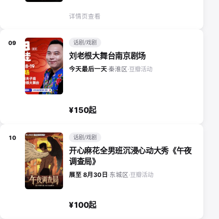
详情页查看
话剧/戏剧
09
刘老根大舞台南京剧场
豆瓣活动
今天最后一天
·
秦淮区
·
¥150起
话剧/戏剧
10
开心麻花全男班沉浸心动大秀《午夜
调查局》
豆瓣活动
展至 8月30日
·
东城区
·
¥100起