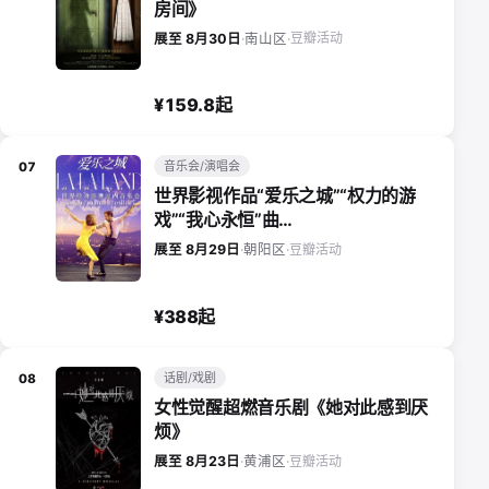
房间》
豆瓣活动
展至 8月30日
·
南山区
·
¥159.8起
音乐会/演唱会
07
世界影视作品“爱乐之城”“权力的游
戏”“我心永恒”曲…
豆瓣活动
展至 8月29日
·
朝阳区
·
¥388起
话剧/戏剧
08
女性觉醒超燃音乐剧《她对此感到厌
烦》
豆瓣活动
展至 8月23日
·
黄浦区
·