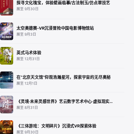
探寻文化瑰宝，体验壁画临摹/古法制玉/仿点翠技艺
展至 9月30日
太空奥德赛-VR沉浸冒险中国电影博物馆站
展至 9月3日
英式马术体验
展至 12月31日
在“北京天文馆”仰观浩瀚星河，探索宇宙的无尽奥秘
展至 12月1日
《灵境·未来灵感世界》艺云数字艺术中心·虚拟现实…
展至 8月31日
《三体游戏：文明碎片》沉浸式VR探索体验
展至 9月30日