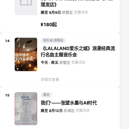
理发店》
豆瓣活动
展至 8月9日
·
拱墅区
·
¥180起
音乐会/演唱会
14
《LALALAND爱乐之城》浪漫经典流
行名曲主题音乐会
豆瓣活动
今天 · 周五
·
拱墅区
·
详情页查看
展览
15
我们⁺——张望水墨与AI时代
豆瓣活动
展至 8月12日
·
东城区
·