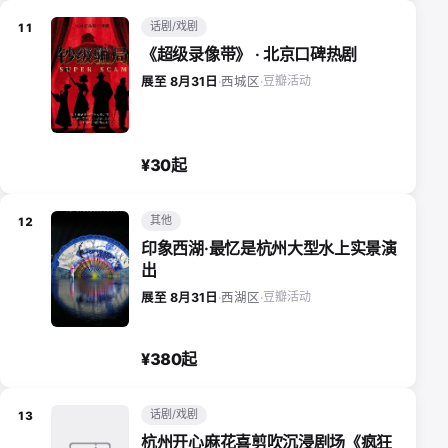
话剧/戏剧
11
《超级录像带》 · 北京口碑热剧
豆瓣活动
展至 8月31日
·
西城区
·
¥30起
其他
12
印象西湖·最忆是杭州大型水上实景演
出
豆瓣活动
展至 8月31日
·
西湖区
·
¥380起
话剧/戏剧
13
杭州开心麻花喜剪吹沉浸剧场《疯狂