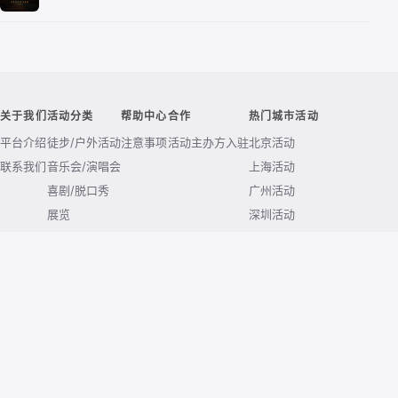
关于我们
活动分类
帮助中心
合作
热门城市活动
平台介绍
徒步/户外活动
注意事项
活动主办方入驻
北京活动
联系我们
音乐会/演唱会
上海活动
喜剧/脱口秀
广州活动
展览
深圳活动
交友/相亲活动
杭州活动
露营活动
南京活动
成都活动
武汉活动
西安活动
重庆活动