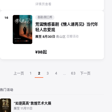
详情页查看
喜剧/脱口秀
16
荒诞情感喜剧《情人请再见》当代年
轻人恋爱观
豆瓣活动
展至 8月30日
·
南山区
·
¥98起
上一页
1
2
3
4
63
下一页
…
热门活动
“如是莫高”敦煌艺术大展
展至 11月11日