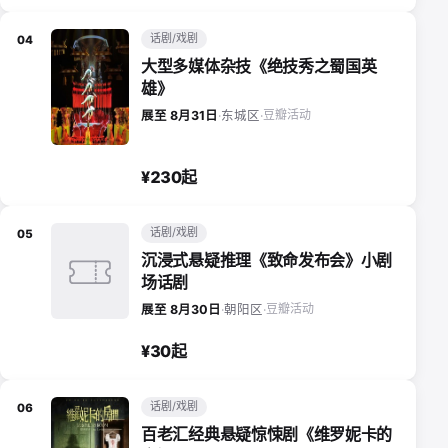
话剧/戏剧
04
大型多媒体杂技《绝技秀之蜀国英
雄》
豆瓣活动
展至 8月31日
·
东城区
·
¥230起
话剧/戏剧
05
沉浸式悬疑推理《致命发布会》小剧
场话剧
豆瓣活动
展至 8月30日
·
朝阳区
·
¥30起
话剧/戏剧
06
百老汇经典悬疑惊悚剧《维罗妮卡的