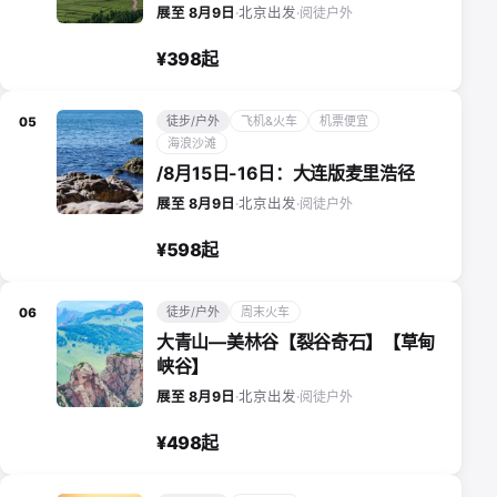
阅徒户外
展至 8月9日
·
北京出发
·
¥398起
徒步/户外
飞机&火车
机票便宜
05
海浪沙滩
/8月15日-16日：大连版麦里浩径
阅徒户外
展至 8月9日
·
北京出发
·
¥598起
徒步/户外
周末火车
06
大青山—美林谷【裂谷奇石】【草甸
峡谷】
阅徒户外
展至 8月9日
·
北京出发
·
¥498起