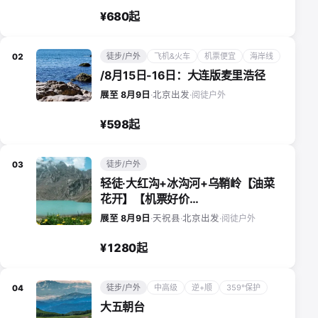
¥680起
徒步/户外
飞机&火车
机票便宜
海岸线
02
/8月15日-16日：大连版麦里浩径
阅徒户外
展至 8月9日
·
北京出发
·
¥598起
徒步/户外
03
轻徒·大红沟+冰沟河+乌鞘岭【油菜
花开】【机票好价…
阅徒户外
展至 8月9日
·
天祝县
·
北京出发
·
¥1280起
徒步/户外
中高级
逆+顺
359°保护
04
大五朝台