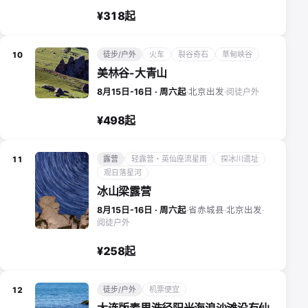
¥318起
徒步/户外
火车
裂谷奇石
草甸峡谷
10
美林谷-大青山
阅徒户外
8月15日-16日 · 周六起
·
北京出发
·
¥498起
露营
轻露营・英仙座流星雨
探冰川遗址
11
观日落星河
冰山梁露营
8月15日-16日 · 周六起
·
省赤城县
·
北京出发
·
阅徒户外
¥258起
徒步/户外
机票便宜
12