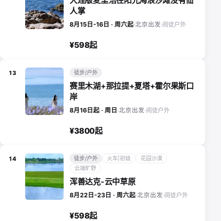
大连版麦里浩径阳光海浪沙滩没有仙
人掌
阅徒户外
8月15日-16日 · 周六起
·
北京出发
·
¥598起
徒步/户外
13
赛里木湖+那拉提+夏塔+霍尔果斯口
岸
阅徒户外
8月16日起 · 周日
·
北京出发
·
¥3800起
徒步/户外
火车|初级
花园沙漠
14
云端旷野
浑善达克-云中草原
阅徒户外
8月22日-23日 · 周六起
·
北京出发
·
¥598起