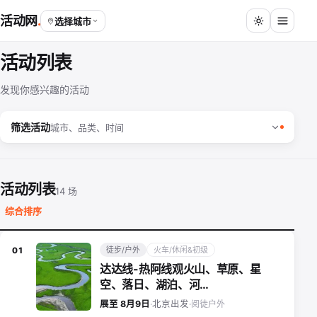
活动网
选择城市
活动列表
发现你感兴趣的活动
筛选活动
城市、品类、时间
活动列表
14 场
综合排序
徒步/户外
火车/休闲&初级
01
达达线-热阿线观火山、草原、星
空、落日、湖泊、河…
阅徒户外
展至 8月9日
·
北京出发
·