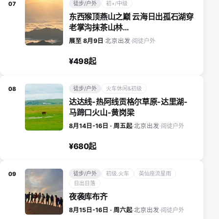
徒步/户外
初+/中级
07
东西猴顶燕山之巅 云海日出孤石湖穿
老掌沟抹茶山林…
阅徒户外
展至 8月9日
·
北京出发
·
¥498起
徒步/户外
火车休闲&初级
08
达达线-热阿线贡格尔草原-达里湖-
马蹄口火山-黄岗梁
阅徒户外
8月14日-16日 · 周五起
·
北京出发
·
¥680起
徒步/户外
初级.火车
英仙座流星雨
09
日出日落
夜袭库布齐
阅徒户外
8月15日-16日 · 周六起
·
北京出发
·