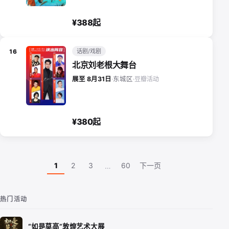
¥388起
话剧/戏剧
16
北京刘老根大舞台
豆瓣活动
展至 8月31日
·
东城区
·
¥380起
1
2
3
60
下一页
…
热门活动
“如是莫高”敦煌艺术大展