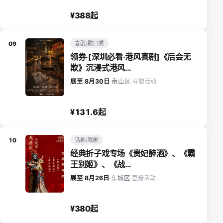
¥388起
喜剧/脱口秀
09
领券·[深圳必看·港风喜剧]《后会无
欺》沉浸式港风…
豆瓣活动
展至 8月30日
·
南山区
·
¥131.6起
话剧/戏剧
10
经典折子戏专场《贵妃醉酒》、《霸
王别姬》、《战…
豆瓣活动
展至 8月26日
·
东城区
·
¥380起