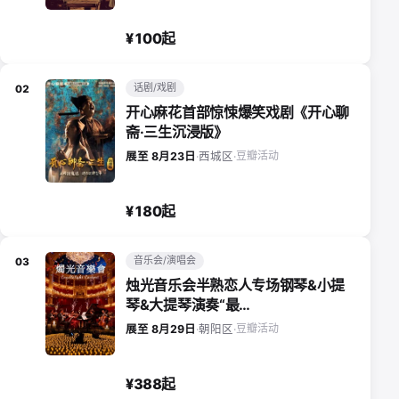
¥100起
话剧/戏剧
02
开心麻花首部惊悚爆笑戏剧《开心聊
斋·三生沉浸版》
豆瓣活动
展至 8月23日
·
西城区
·
¥180起
音乐会/演唱会
03
烛光音乐会半熟恋人专场钢琴&小提
琴&大提琴演奏“最…
豆瓣活动
展至 8月29日
·
朝阳区
·
¥388起