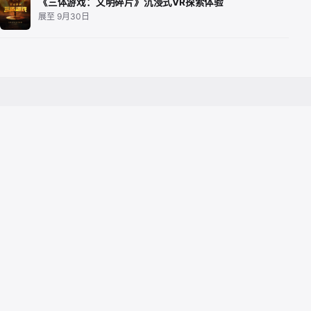
《三体游戏：文明碎片》沉浸式VR探索体验
展至 9月30日
关于我们
活动分类
帮助中心
合作
热门城市活动
平台介绍
徒步/户外活动
注意事项
活动主办方入驻
北京活动
联系我们
音乐会/演唱会
上海活动
喜剧/脱口秀
广州活动
展览
深圳活动
交友/相亲活动
杭州活动
露营活动
南京活动
成都活动
武汉活动
西安活动
重庆活动