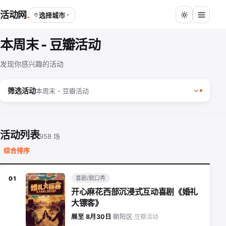
活动网
选择城市
本周末 - 豆瓣活动
发现你感兴趣的活动
筛选活动
本周末 - 豆瓣活动
活动列表
958 场
综合排序
喜剧/脱口秀
01
开心麻花西部沉浸式互动喜剧《婚礼
大镖客》
豆瓣活动
展至 8月30日
·
朝阳区
·