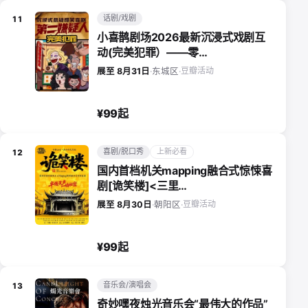
话剧/戏剧
11
小喜鹊剧场2026最新沉浸式戏剧互
动(完美犯罪）——零…
豆瓣活动
展至 8月31日
·
东城区
·
¥99起
喜剧/脱口秀
上新必看
12
国内首档机关mapping融合式惊悚喜
剧[诡笑楼]<三里…
豆瓣活动
展至 8月30日
·
朝阳区
·
¥99起
音乐会/演唱会
13
奇妙嘿夜烛光音乐会“最伟大的作品”