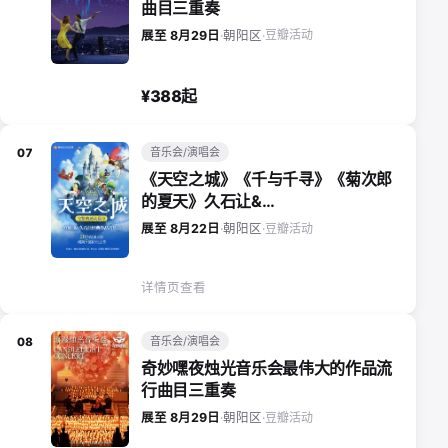
曲目三重奏
豆瓣活动
展至 8月29日
·
朝阳区
·
¥388起
音乐会/演唱会
07
《天空之城》《千与千寻》《菊次郎
的夏天》久石让&…
豆瓣活动
展至 8月22日
·
朝阳区
·
详情页查看
音乐会/演唱会
08
奇妙嘿夜烛光音乐会最伟大的作品流
行曲目三重奏
豆瓣活动
展至 8月29日
·
朝阳区
·