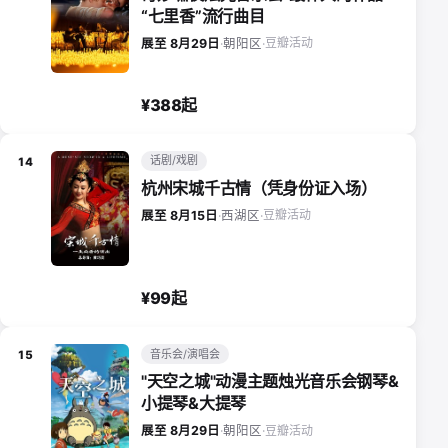
“七里香”流行曲目
豆瓣活动
展至 8月29日
·
朝阳区
·
¥388起
话剧/戏剧
14
杭州宋城千古情（凭身份证入场）
豆瓣活动
展至 8月15日
·
西湖区
·
¥99起
音乐会/演唱会
15
"天空之城"动漫主题烛光音乐会钢琴&
小提琴&大提琴
豆瓣活动
展至 8月29日
·
朝阳区
·