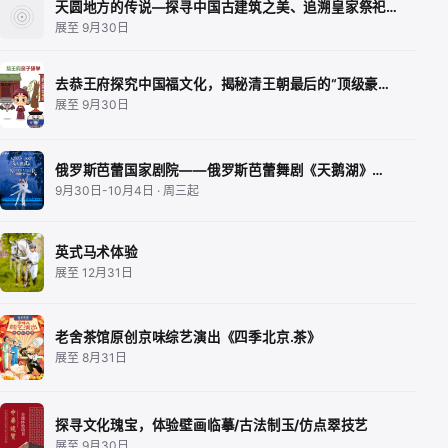
天圆地方的传说—探寻中国古建筑之美、追溯皇家祭祀…
展至 9月30日
去恭王府探究中国福文化，揭秘清王朝最后的“顶级豪…
展至 9月30日
俄罗斯芭蕾国家剧院——俄罗斯芭蕾舞剧《天鹅湖》…
9月30日-10月4日 · 周三起
英式马术体验
展至 12月31日
老舍茶馆原创京味综艺演出《四季北京.茶》
展至 8月31日
探寻文化瑰宝，体验壁画临摹/古法制玉/仿点翠技艺
展至 9月30日