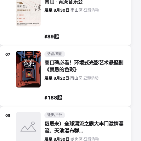
南山 · 青深音乐会
豆瓣活动
展至 8月30日
·
南山区
·
¥89起
话剧/戏剧
07
高口碑必看！环境式光影艺术悬疑剧
《禁忌的色彩》
豆瓣活动
展至 8月22日
·
南山区
·
¥188起
徒步/户外
08
每周未）全球漂流之霸大丰门激情漂
流、天池瀑布群…
豆瓣活动
展至 8月30日
·
龙岗区
·