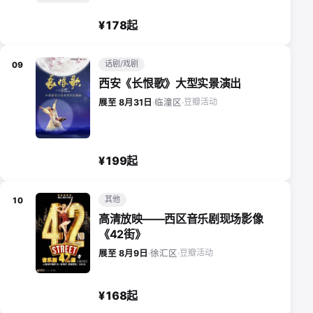
¥178起
话剧/戏剧
09
西安《长恨歌》大型实景演出
豆瓣活动
展至 8月31日
·
临潼区
·
¥199起
其他
10
高清放映——西区音乐剧现场影像
《42街》
豆瓣活动
展至 8月9日
·
徐汇区
·
¥168起