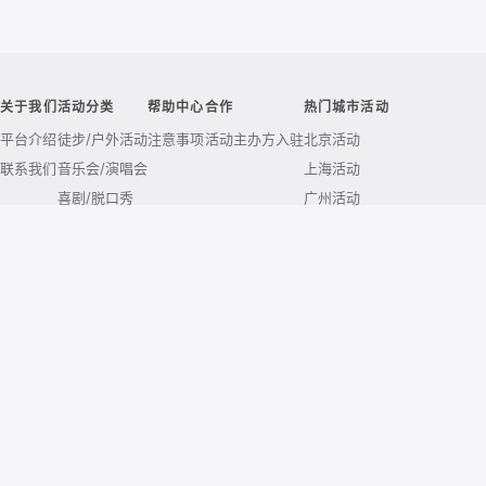
关于我们
活动分类
帮助中心
合作
热门城市活动
平台介绍
徒步/户外活动
注意事项
活动主办方入驻
北京活动
联系我们
音乐会/演唱会
上海活动
喜剧/脱口秀
广州活动
展览
深圳活动
交友/相亲活动
杭州活动
露营活动
南京活动
成都活动
武汉活动
西安活动
重庆活动
© 2026 huodong.com. All rights reserved.
京ICP备2020038771号-4