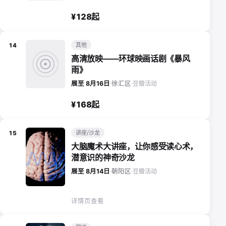
¥128起
其他
14
高清放映——环球映画话剧《暴风
雨》
豆瓣活动
展至 8月16日
·
徐汇区
·
¥168起
讲座/沙龙
15
大脑魔术大讲座，让你感受读心术，
潜意识的神奇沙龙
豆瓣活动
展至 8月14日
·
朝阳区
·
详情页查看