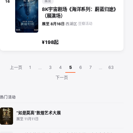
展览
16
8K宇宙剧场《海洋系列：蔚蓝归途》
（展演场）
豆瓣活动
展至 8月16日
·
西湖区
·
¥198起
上一页
1
3
4
5
6
7
63
…
…
下一页
热门活动
“如是莫高”敦煌艺术大展
展至 11月11日