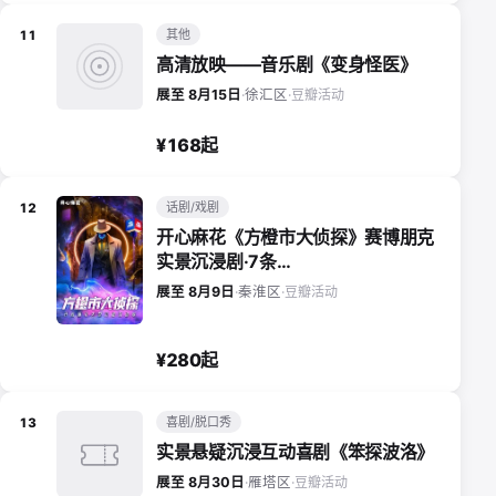
其他
11
高清放映——音乐剧《变身怪医》
豆瓣活动
展至 8月15日
·
徐汇区
·
¥168起
话剧/戏剧
12
开心麻花《方橙市大侦探》赛博朋克
实景沉浸剧·7条…
豆瓣活动
展至 8月9日
·
秦淮区
·
¥280起
喜剧/脱口秀
13
实景悬疑沉浸互动喜剧《笨探波洛》
豆瓣活动
展至 8月30日
·
雁塔区
·