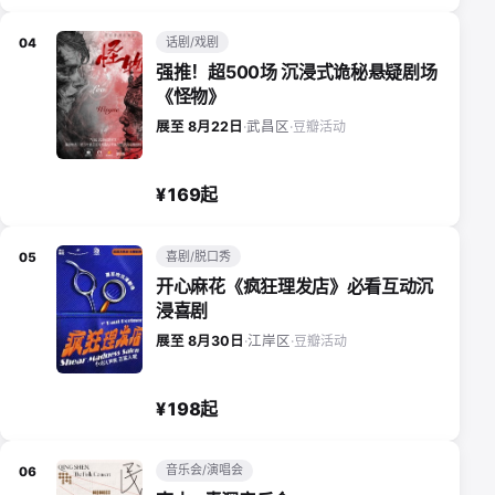
话剧/戏剧
04
强推！超500场 沉浸式诡秘悬疑剧场
《怪物》
豆瓣活动
展至 8月22日
·
武昌区
·
¥169起
喜剧/脱口秀
05
开心麻花《疯狂理发店》必看互动沉
浸喜剧
豆瓣活动
展至 8月30日
·
江岸区
·
¥198起
音乐会/演唱会
06