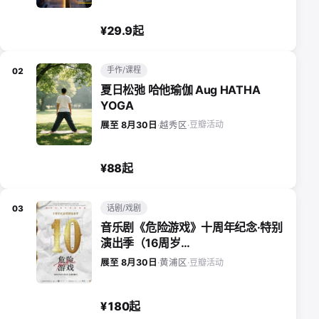
¥29.9起
手作/课程
02
夏日松弛 哈他瑜伽 Aug HATHA
YOGA
豆瓣活动
展至 8月30日
·
越秀区
·
¥88起
话剧/戏剧
03
音乐剧《危险游戏》十周年纪念·特别
演出季（16周岁…
豆瓣活动
展至 8月30日
·
黄浦区
·
¥180起