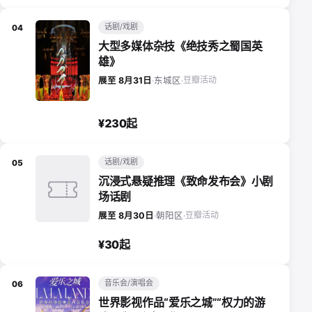
话剧/戏剧
04
大型多媒体杂技《绝技秀之蜀国英
雄》
豆瓣活动
展至 8月31日
·
东城区
·
¥230起
话剧/戏剧
05
沉浸式悬疑推理《致命发布会》小剧
场话剧
豆瓣活动
展至 8月30日
·
朝阳区
·
¥30起
音乐会/演唱会
06
世界影视作品“爱乐之城”“权力的游