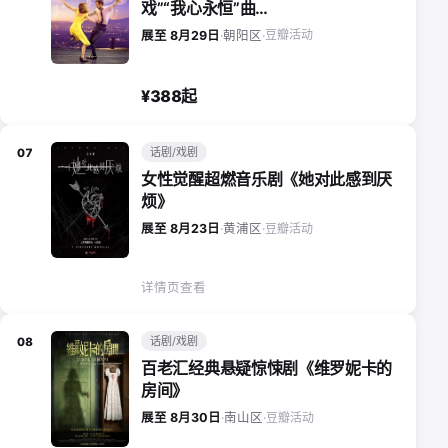
戏”“我心永恒”曲…
豆瓣活动
展至 8月29日
·
朝阳区
·
¥388起
话剧/戏剧
07
女性觉醒超燃音乐剧《她对此感到厌
烦》
豆瓣活动
展至 8月23日
·
黄浦区
·
详情页查看
话剧/戏剧
08
百老汇经典悬疑惊悚剧《维罗妮卡的
房间》
豆瓣活动
展至 8月30日
·
南山区
·