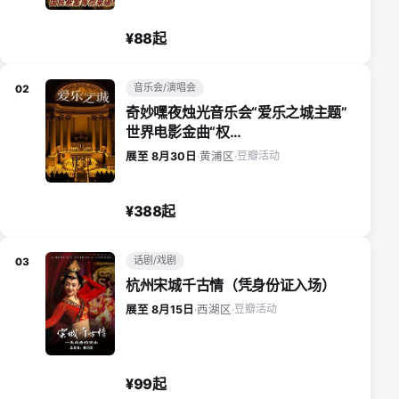
¥88起
音乐会/演唱会
02
奇妙嘿夜烛光音乐会“爱乐之城主题”
世界电影金曲“权…
豆瓣活动
展至 8月30日
·
黄浦区
·
¥388起
话剧/戏剧
03
杭州宋城千古情（凭身份证入场）
豆瓣活动
展至 8月15日
·
西湖区
·
¥99起