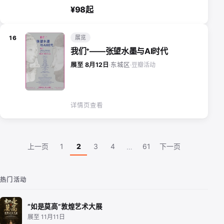
¥98起
展览
16
我们⁺——张望水墨与AI时代
豆瓣活动
展至 8月12日
·
东城区
·
详情页查看
上一页
1
2
3
4
61
下一页
…
热门活动
“如是莫高”敦煌艺术大展
展至 11月11日