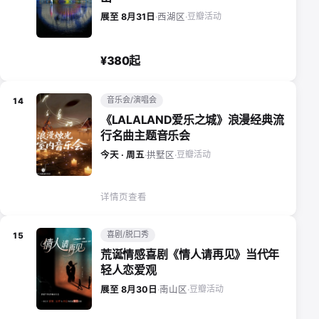
豆瓣活动
展至 8月31日
·
西湖区
·
¥380起
音乐会/演唱会
14
《LALALAND爱乐之城》浪漫经典流
行名曲主题音乐会
豆瓣活动
今天 · 周五
·
拱墅区
·
详情页查看
喜剧/脱口秀
15
荒诞情感喜剧《情人请再见》当代年
轻人恋爱观
豆瓣活动
展至 8月30日
·
南山区
·