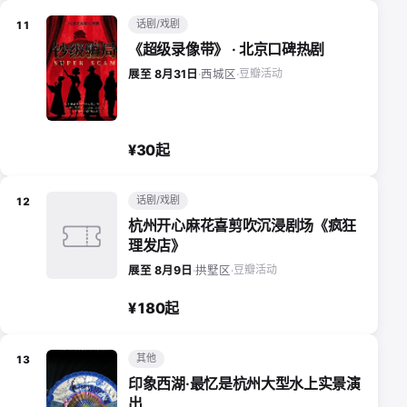
话剧/戏剧
11
《超级录像带》 · 北京口碑热剧
豆瓣活动
展至 8月31日
·
西城区
·
¥30起
话剧/戏剧
12
杭州开心麻花喜剪吹沉浸剧场《疯狂
理发店》
豆瓣活动
展至 8月9日
·
拱墅区
·
¥180起
其他
13
印象西湖·最忆是杭州大型水上实景演
出