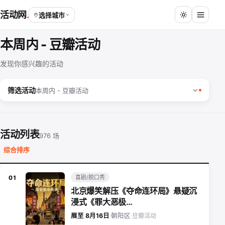
活动网
选择城市
本周内 - 豆瓣活动
发现你感兴趣的活动
筛选活动
本周内 - 豆瓣活动
活动列表
976 场
综合排序
喜剧/脱口秀
01
北京爆笑解压《夺命连环局》悬疑沉
浸式《罪大恶极…
豆瓣活动
展至 8月16日
·
朝阳区
·