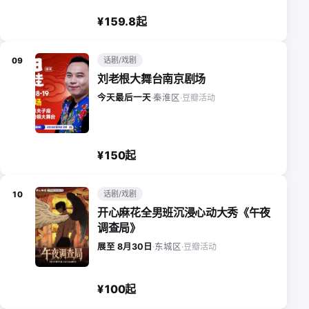
¥159.8起
话剧/戏剧
09
刘老根大舞台南京剧场
豆瓣活动
今天最后一天
·
秦淮区
·
¥150起
话剧/戏剧
10
开心麻花全男班沉浸心动大秀《午夜
调查局》
豆瓣活动
展至 8月30日
·
东城区
·
¥100起